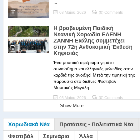
...
08 Μαΐου, 2026
(0) Comments
Η βραβευμένη Παιδική
Νεανική Χορωδία ΕΛΕΝΗ
ΖΑΝΝΗ Εκάλης συμμετέχει
στην 72η Ανθοκομική Έκθεση
Κηφισιάς
Ένα μουσικό αφιέρωμα γεμάτο
συναίσθημα και ελληνικές μελωδίες στην
καρδιά της άνοιξης! Μετά την τιμητική της
παρουσία στο διεθνές Φεστιβάλ
Μουσικής Μεγάλη ...
05 Μαΐου, 2026
(0) Comments
Show More
Χορωδιακά Νέα
Προτάσεις - Πολιτιστικά Νέα
Φεστιβάλ
Σεμινάρια
Άλλα