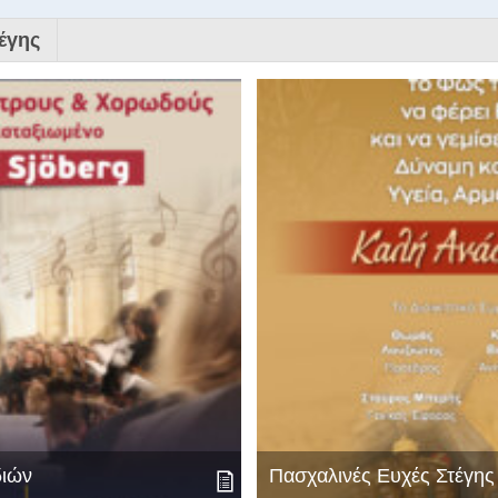
έγης
διών
Πασχαλινές Ευχές Στέγη