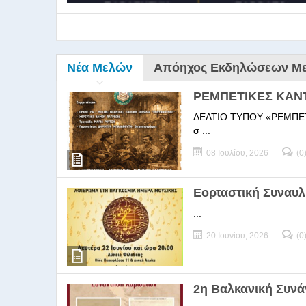
Νέα Μελών
Απόηχος Εκδηλώσεων Μ
ΡΕΜΠΕΤΙΚΕΣ ΚΑΝ
ΔΕΛΤΙΟ ΤΥΠΟΥ «ΡΕΜΠΕΤΙΚΕΣ
σ ...
08 Ιουλίου, 2026
(0
9ο Σεμ
Εορταστική Συναυλ
...
9Ο Σεμινάριο Διεύθυνσ
20 Ιουνίου, 2026
(0
2η Βαλκανική Συν