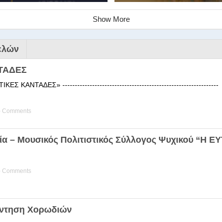
Show More
ελών
ΤΑΔΕΣ
 ΚΑΝΤΑΔΕΣ» ------------------------------------------------------
) Comments
ινάριο της Στέγης Ελληνικών Χ
ία – Μουσικός Πολιτιστικός Σύλλογος Ψυχικού “Η 
ης Χορωδίας της Στέγης Ελληνικών Χορωδιών Βιωματική διδα
) Comments
άντηση Χορωδιών