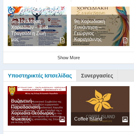
5η Συνάντηση
9η Χορωδιακή
Χορωδιών – Ένα
Συνάντηση –
Τραγούδι η Ζωή
Γεώργιος
μας
Καραγιάννης
Show More
Υποστηρικτές Ιστσελίδας
Συνεργασίες
Βυζαντινή-
Παραδοσιακή
Χορωδία Θεόδωρος
Φωκαεύς
Coffee Island