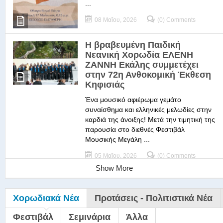
...
08 Μαΐου, 2026
(0) Comments
Η βραβευμένη Παιδική
Νεανική Χορωδία ΕΛΕΝΗ
ΖΑΝΝΗ Εκάλης συμμετέχει
στην 72η Ανθοκομική Έκθεση
Κηφισιάς
Ένα μουσικό αφιέρωμα γεμάτο
συναίσθημα και ελληνικές μελωδίες στην
καρδιά της άνοιξης! Μετά την τιμητική της
παρουσία στο διεθνές Φεστιβάλ
Μουσικής Μεγάλη ...
05 Μαΐου, 2026
(0) Comments
Show More
Χορωδιακά Νέα
Προτάσεις - Πολιτιστικά Νέα
Φεστιβάλ
Σεμινάρια
Άλλα