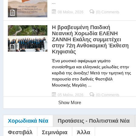
...
08 Μαΐου, 2026
(0) Comments
Η βραβευμένη Παιδική
Νεανική Χορωδία ΕΛΕΝΗ
ΖΑΝΝΗ Εκάλης συμμετέχει
στην 72η Ανθοκομική Έκθεση
Κηφισιάς
Ένα μουσικό αφιέρωμα γεμάτο
συναίσθημα και ελληνικές μελωδίες στην
καρδιά της άνοιξης! Μετά την τιμητική της
παρουσία στο διεθνές Φεστιβάλ
Μουσικής Μεγάλη ...
05 Μαΐου, 2026
(0) Comments
Show More
Χορωδιακά Νέα
Προτάσεις - Πολιτιστικά Νέα
Φεστιβάλ
Σεμινάρια
Άλλα