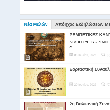
Νέα Μελών
Απόηχος Εκδηλώσεων Μ
ΡΕΜΠΕΤΙΚΕΣ ΚΑΝ
ΔΕΛΤΙΟ ΤΥΠΟΥ «ΡΕΜΠΕΤΙΚΕΣ
σ ...
08 Ιουλίου, 2026
(0
9ο Σεμ
Εορταστική Συναυλ
...
9Ο Σεμινάριο Διεύθυνσ
20 Ιουνίου, 2026
(0
2η Βαλκανική Συν