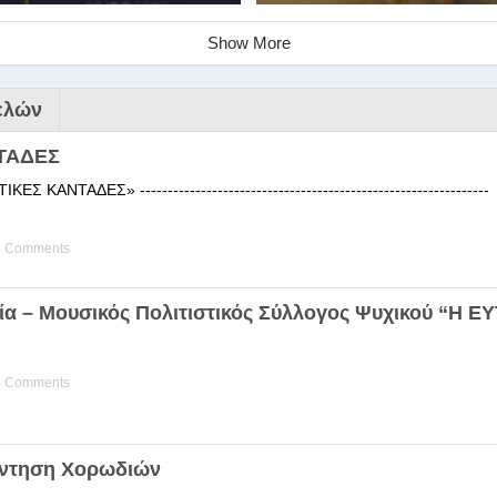
Show More
ελών
ΤΑΔΕΣ
 ΚΑΝΤΑΔΕΣ» ------------------------------------------------------
) Comments
ινάριο της Στέγης Ελληνικών Χ
ία – Μουσικός Πολιτιστικός Σύλλογος Ψυχικού “Η 
ης Χορωδίας της Στέγης Ελληνικών Χορωδιών Βιωματική διδα
) Comments
άντηση Χορωδιών