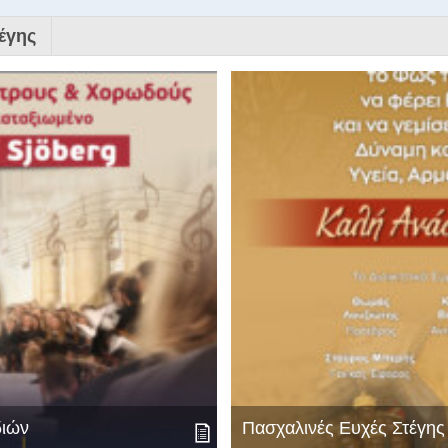
έγης
διών
Πασχαλινές Ευχές Στέγη