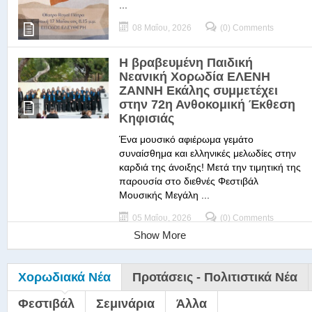
...
08 Μαΐου, 2026
(0) Comments
Η βραβευμένη Παιδική
Νεανική Χορωδία ΕΛΕΝΗ
ΖΑΝΝΗ Εκάλης συμμετέχει
στην 72η Ανθοκομική Έκθεση
Κηφισιάς
Ένα μουσικό αφιέρωμα γεμάτο
συναίσθημα και ελληνικές μελωδίες στην
καρδιά της άνοιξης! Μετά την τιμητική της
παρουσία στο διεθνές Φεστιβάλ
Μουσικής Μεγάλη ...
05 Μαΐου, 2026
(0) Comments
Show More
Χορωδιακά Νέα
Προτάσεις - Πολιτιστικά Νέα
Φεστιβάλ
Σεμινάρια
Άλλα