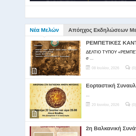
Νέα Μελών
Απόηχος Εκδηλώσεων Μ
ΡΕΜΠΕΤΙΚΕΣ ΚΑΝ
ΔΕΛΤΙΟ ΤΥΠΟΥ «ΡΕΜΠΕΤΙΚΕΣ
σ ...
08 Ιουλίου, 2026
(0
9ο Σεμ
Εορταστική Συναυλ
...
9Ο Σεμινάριο Διεύθυνσ
20 Ιουνίου, 2026
(0
2η Βαλκανική Συν