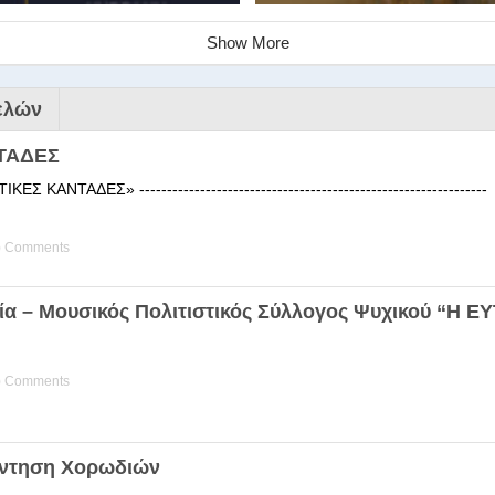
Show More
ελών
ΤΑΔΕΣ
 ΚΑΝΤΑΔΕΣ» ------------------------------------------------------
) Comments
ινάριο της Στέγης Ελληνικών Χ
ία – Μουσικός Πολιτιστικός Σύλλογος Ψυχικού “Η 
ης Χορωδίας της Στέγης Ελληνικών Χορωδιών Βιωματική διδα
) Comments
άντηση Χορωδιών