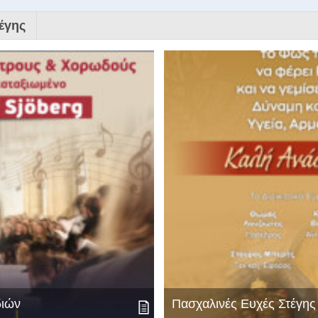
έγης
διών
Πασχαλινές Ευχές Στέγη