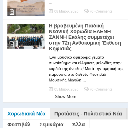
...
08 Μαΐου, 2026
(0) Comments
Η βραβευμένη Παιδική
Νεανική Χορωδία ΕΛΕΝΗ
ΖΑΝΝΗ Εκάλης συμμετέχει
στην 72η Ανθοκομική Έκθεση
Κηφισιάς
Ένα μουσικό αφιέρωμα γεμάτο
συναίσθημα και ελληνικές μελωδίες στην
καρδιά της άνοιξης! Μετά την τιμητική της
παρουσία στο διεθνές Φεστιβάλ
Μουσικής Μεγάλη ...
05 Μαΐου, 2026
(0) Comments
Show More
Χορωδιακά Νέα
Προτάσεις - Πολιτιστικά Νέα
Φεστιβάλ
Σεμινάρια
Άλλα