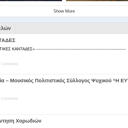
Show More
ελών
ΤΑΔΕΣ
 ΚΑΝΤΑΔΕΣ» ------------------------------------------------------
) Comments
ινάριο της Στέγης Ελληνικών Χ
ία – Μουσικός Πολιτιστικός Σύλλογος Ψυχικού “Η 
ης Χορωδίας της Στέγης Ελληνικών Χορωδιών Βιωματική διδα
) Comments
άντηση Χορωδιών