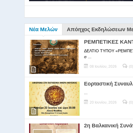
Νέα Μελών
Απόηχος Εκδηλώσεων Μ
ΡΕΜΠΕΤΙΚΕΣ ΚΑΝ
ΔΕΛΤΙΟ ΤΥΠΟΥ «ΡΕΜΠΕΤΙΚΕΣ
σ ...
08 Ιουλίου, 2026
(0
9ο Σεμ
Εορταστική Συναυλ
...
9Ο Σεμινάριο Διεύθυνσ
20 Ιουνίου, 2026
(0
2η Βαλκανική Συν