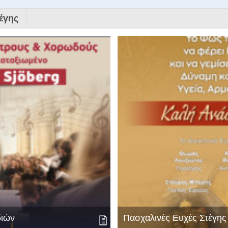
έγης
διών
Πασχαλινές Ευχές Στέγη