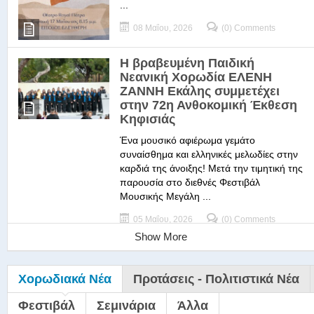
...
08 Μαΐου, 2026
(0) Comments
Η βραβευμένη Παιδική
Νεανική Χορωδία ΕΛΕΝΗ
ΖΑΝΝΗ Εκάλης συμμετέχει
στην 72η Ανθοκομική Έκθεση
Κηφισιάς
Ένα μουσικό αφιέρωμα γεμάτο
συναίσθημα και ελληνικές μελωδίες στην
καρδιά της άνοιξης! Μετά την τιμητική της
παρουσία στο διεθνές Φεστιβάλ
Μουσικής Μεγάλη ...
05 Μαΐου, 2026
(0) Comments
Show More
Χορωδιακά Νέα
Προτάσεις - Πολιτιστικά Νέα
Φεστιβάλ
Σεμινάρια
Άλλα