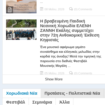
...
08 Μαΐου, 2026
(0) Comments
Η βραβευμένη Παιδική
Νεανική Χορωδία ΕΛΕΝΗ
ΖΑΝΝΗ Εκάλης συμμετέχει
στην 72η Ανθοκομική Έκθεση
Κηφισιάς
Ένα μουσικό αφιέρωμα γεμάτο
συναίσθημα και ελληνικές μελωδίες στην
καρδιά της άνοιξης! Μετά την τιμητική της
παρουσία στο διεθνές Φεστιβάλ
Μουσικής Μεγάλη ...
05 Μαΐου, 2026
(0) Comments
Show More
Χορωδιακά Νέα
Προτάσεις - Πολιτιστικά Νέα
Φεστιβάλ
Σεμινάρια
Άλλα