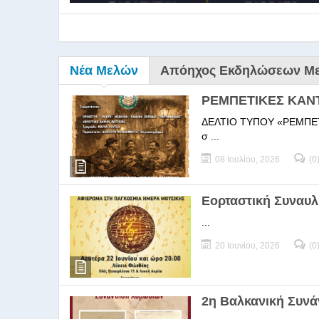
Νέα Μελών
Απόηχος Εκδηλώσεων Μ
ΡΕΜΠΕΤΙΚΕΣ ΚΑΝ
ΔΕΛΤΙΟ ΤΥΠΟΥ «ΡΕΜΠΕΤΙΚΕΣ
σ ...
08 Ιουλίου, 2026
(0
9ο Σεμ
Εορταστική Συναυλ
...
9Ο Σεμινάριο Διεύθυνσ
20 Ιουνίου, 2026
(0
2η Βαλκανική Συν