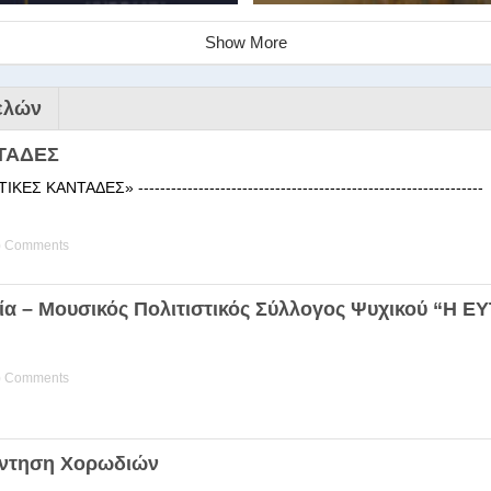
Show More
ελών
ΤΑΔΕΣ
 ΚΑΝΤΑΔΕΣ» ------------------------------------------------------
) Comments
ινάριο της Στέγης Ελληνικών Χ
ία – Μουσικός Πολιτιστικός Σύλλογος Ψυχικού “Η 
ης Χορωδίας της Στέγης Ελληνικών Χορωδιών Βιωματική διδα
) Comments
άντηση Χορωδιών