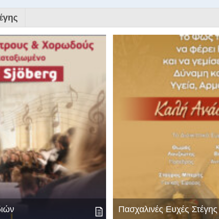
έγης
διών
Πασχαλινές Ευχές Στέγη