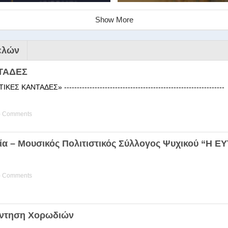
Show More
ελών
ΤΑΔΕΣ
 ΚΑΝΤΑΔΕΣ» ------------------------------------------------------
) Comments
ινάριο της Στέγης Ελληνικών Χ
ία – Μουσικός Πολιτιστικός Σύλλογος Ψυχικού “Η 
ης Χορωδίας της Στέγης Ελληνικών Χορωδιών Βιωματική διδα
) Comments
άντηση Χορωδιών