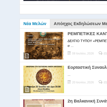
Νέα Μελών
Απόηχος Εκδηλώσεων Μ
ΡΕΜΠΕΤΙΚΕΣ ΚΑΝ
ΔΕΛΤΙΟ ΤΥΠΟΥ «ΡΕΜΠΕΤΙΚΕΣ
σ ...
08 Ιουλίου, 2026
(0
9ο Σεμ
Εορταστική Συναυλ
...
9Ο Σεμινάριο Διεύθυνσ
20 Ιουνίου, 2026
(0
2η Βαλκανική Συν