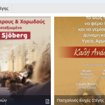
έγης
διών
Πασχαλινές Ευχές Στέγη