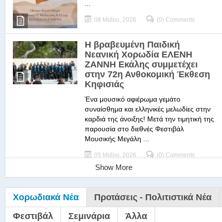
...
08 Μαΐου, 2026
(0) Comments
Η βραβευμένη Παιδική
Νεανική Χορωδία ΕΛΕΝΗ
ΖΑΝΝΗ Εκάλης συμμετέχει
στην 72η Ανθοκομική Έκθεση
Κηφισιάς
Ένα μουσικό αφιέρωμα γεμάτο
συναίσθημα και ελληνικές μελωδίες στην
καρδιά της άνοιξης! Μετά την τιμητική της
παρουσία στο διεθνές Φεστιβάλ
Μουσικής Μεγάλη ...
05 Μαΐου, 2026
(0) Comments
Show More
Χορωδιακά Νέα
Προτάσεις - Πολιτιστικά Νέα
Φεστιβάλ
Σεμινάρια
Άλλα