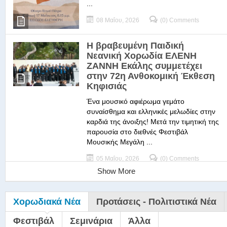
...
08 Μαΐου, 2026
(0) Comments
Η βραβευμένη Παιδική
Νεανική Χορωδία ΕΛΕΝΗ
ΖΑΝΝΗ Εκάλης συμμετέχει
στην 72η Ανθοκομική Έκθεση
Κηφισιάς
Ένα μουσικό αφιέρωμα γεμάτο
συναίσθημα και ελληνικές μελωδίες στην
καρδιά της άνοιξης! Μετά την τιμητική της
παρουσία στο διεθνές Φεστιβάλ
Μουσικής Μεγάλη ...
05 Μαΐου, 2026
(0) Comments
Show More
Χορωδιακά Νέα
Προτάσεις - Πολιτιστικά Νέα
Φεστιβάλ
Σεμινάρια
Άλλα