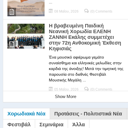
...
08 Μαΐου, 2026
(0) Comments
Η βραβευμένη Παιδική
Νεανική Χορωδία ΕΛΕΝΗ
ΖΑΝΝΗ Εκάλης συμμετέχει
στην 72η Ανθοκομική Έκθεση
Κηφισιάς
Ένα μουσικό αφιέρωμα γεμάτο
συναίσθημα και ελληνικές μελωδίες στην
καρδιά της άνοιξης! Μετά την τιμητική της
παρουσία στο διεθνές Φεστιβάλ
Μουσικής Μεγάλη ...
05 Μαΐου, 2026
(0) Comments
Show More
Χορωδιακά Νέα
Προτάσεις - Πολιτιστικά Νέα
Φεστιβάλ
Σεμινάρια
Άλλα