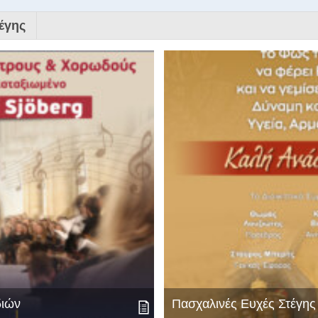
έγης
διών
Πασχαλινές Ευχές Στέγη