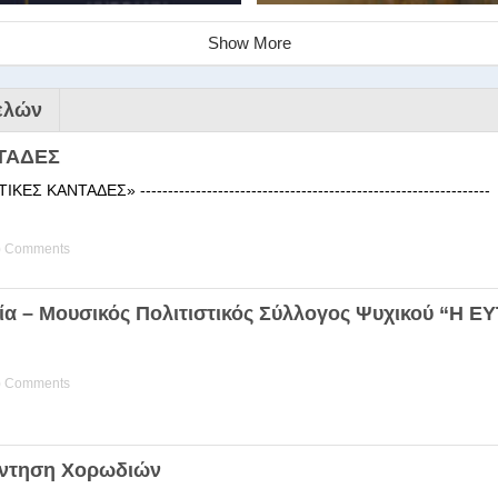
Show More
ελών
ΤΑΔΕΣ
 ΚΑΝΤΑΔΕΣ» ------------------------------------------------------
) Comments
ινάριο της Στέγης Ελληνικών Χ
ία – Μουσικός Πολιτιστικός Σύλλογος Ψυχικού “Η 
ης Χορωδίας της Στέγης Ελληνικών Χορωδιών Βιωματική διδα
) Comments
άντηση Χορωδιών