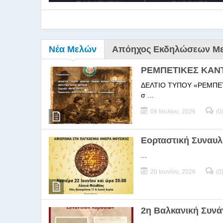
Νέα Μελών
Απόηχος Εκδηλώσεων Μ
ΡΕΜΠΕΤΙΚΕΣ ΚΑΝ
ΔΕΛΤΙΟ ΤΥΠΟΥ «ΡΕΜΠΕΤΙΚΕΣ
σ ...
08 Ιουλίου, 2026
(0
9ο Σεμ
Εορταστική Συναυλ
...
9Ο Σεμινάριο Διεύθυνσ
20 Ιουνίου, 2026
(0
2η Βαλκανική Συν