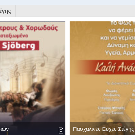
έγης
διών
Πασχαλινές Ευχές Στέγη