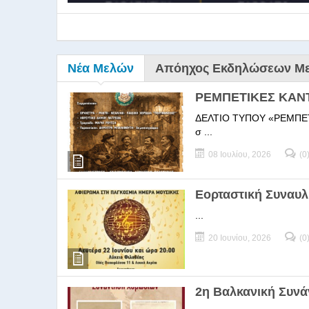
Νέα Μελών
Απόηχος Εκδηλώσεων Μ
ΡΕΜΠΕΤΙΚΕΣ ΚΑΝ
ΔΕΛΤΙΟ ΤΥΠΟΥ «ΡΕΜΠΕΤΙΚΕΣ
σ ...
08 Ιουλίου, 2026
(0
9ο Σεμ
Εορταστική Συναυλ
...
9Ο Σεμινάριο Διεύθυνσ
20 Ιουνίου, 2026
(0
2η Βαλκανική Συν