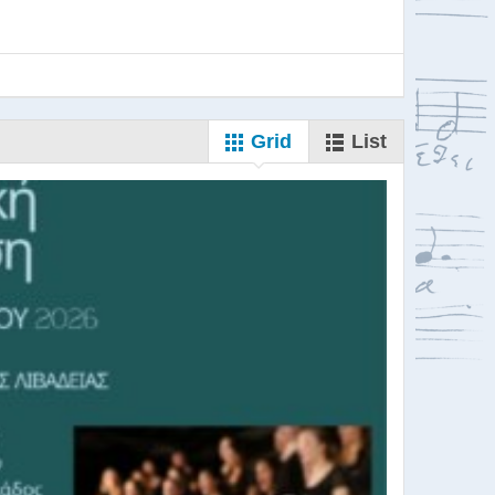
Grid
List