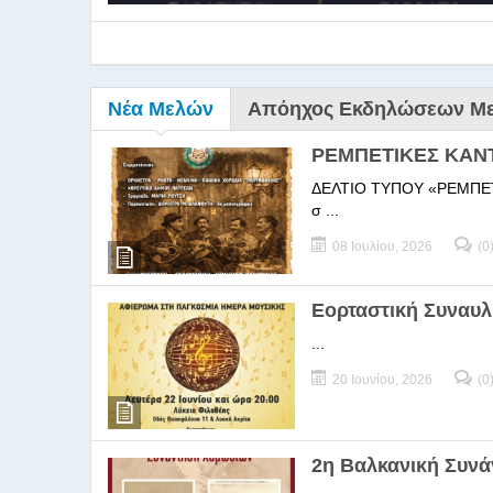
Νέα Μελών
Απόηχος Εκδηλώσεων Μ
ΡΕΜΠΕΤΙΚΕΣ ΚΑΝ
ΔΕΛΤΙΟ ΤΥΠΟΥ «ΡΕΜΠΕΤΙΚΕΣ
σ ...
08 Ιουλίου, 2026
(0
9ο Σεμ
Εορταστική Συναυλ
...
9Ο Σεμινάριο Διεύθυνσ
20 Ιουνίου, 2026
(0
2η Βαλκανική Συν