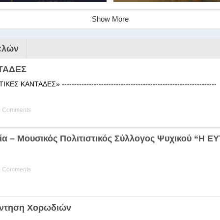
Show More
ελών
ΤΑΔΕΣ
 ΚΑΝΤΑΔΕΣ» ------------------------------------------------------
) Comments
ινάριο της Στέγης Ελληνικών Χ
ία – Μουσικός Πολιτιστικός Σύλλογος Ψυχικού “Η 
ης Χορωδίας της Στέγης Ελληνικών Χορωδιών Βιωματική διδα
) Comments
άντηση Χορωδιών