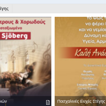
έγης
διών
Πασχαλινές Ευχές Στέγη