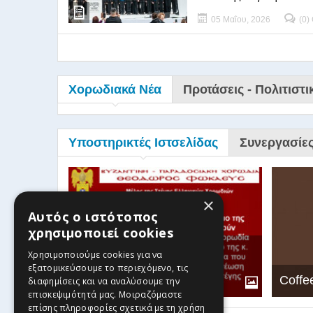
05 Μαΐου, 2026
(0)
Χορωδιακά Νέα
Προτάσεις - Πολιτιστι
Υποστηρικτές Ιστσελίδας
Συνεργασίε
×
Αυτός ο ιστότοπος
χρησιμοποιεί cookies
Βυζαντινή-Παραδοσιακή
Χρησιμοποιούμε cookies για να
Χορωδία Θεόδωρος
εξατομικεύσουμε το περιεχόμενο, τις
Φωκαεύς
Coffe
διαφημίσεις και να αναλύσουμε την
επισκεψιμότητά μας. Μοιραζόμαστε
επίσης πληροφορίες σχετικά με τη χρήση