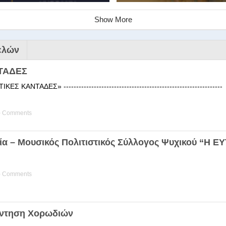
Show More
ελών
ΤΑΔΕΣ
 ΚΑΝΤΑΔΕΣ» ------------------------------------------------------
) Comments
ινάριο της Στέγης Ελληνικών Χ
ία – Μουσικός Πολιτιστικός Σύλλογος Ψυχικού “Η 
ης Χορωδίας της Στέγης Ελληνικών Χορωδιών Βιωματική διδα
) Comments
άντηση Χορωδιών