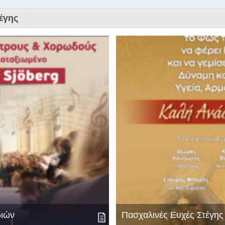
έγης
διών
Πασχαλινές Ευχές Στέγη