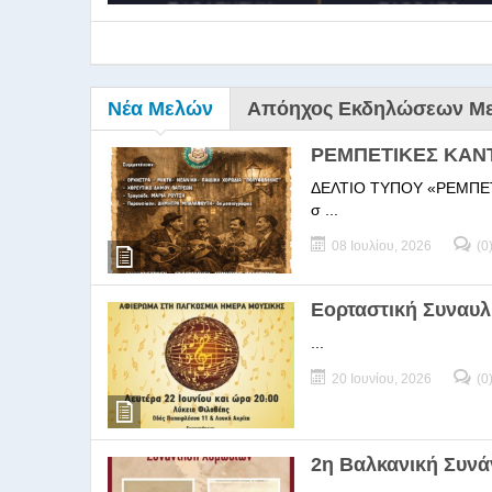
Νέα Μελών
Απόηχος Εκδηλώσεων Μ
ΡΕΜΠΕΤΙΚΕΣ ΚΑΝ
ΔΕΛΤΙΟ ΤΥΠΟΥ «ΡΕΜΠΕΤΙΚΕΣ
σ ...
08 Ιουλίου, 2026
(0
9ο Σεμ
Εορταστική Συναυλ
...
9Ο Σεμινάριο Διεύθυνσ
20 Ιουνίου, 2026
(0
2η Βαλκανική Συν