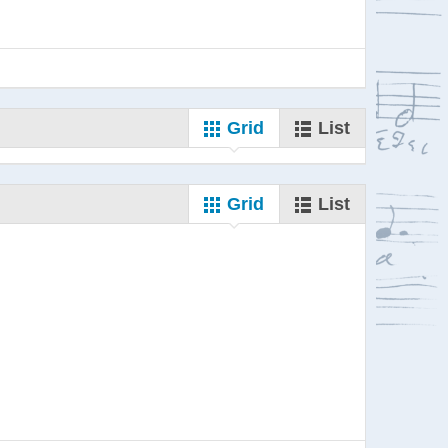
Grid
List
Grid
List