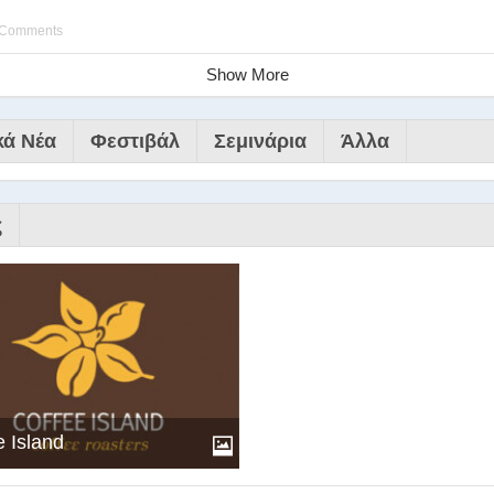
 Comments
Show More
κά Νέα
Φεστιβάλ
Σεμινάρια
Άλλα
ς
e Island