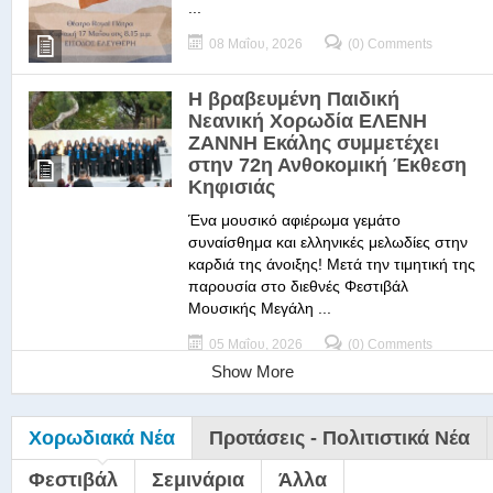
...
08 Μαΐου, 2026
(0) Comments
Η βραβευμένη Παιδική
Νεανική Χορωδία ΕΛΕΝΗ
ΖΑΝΝΗ Εκάλης συμμετέχει
στην 72η Ανθοκομική Έκθεση
Κηφισιάς
Ένα μουσικό αφιέρωμα γεμάτο
συναίσθημα και ελληνικές μελωδίες στην
καρδιά της άνοιξης! Μετά την τιμητική της
παρουσία στο διεθνές Φεστιβάλ
Μουσικής Μεγάλη ...
05 Μαΐου, 2026
(0) Comments
Show More
Χορωδιακά Νέα
Προτάσεις - Πολιτιστικά Νέα
Φεστιβάλ
Σεμινάρια
Άλλα