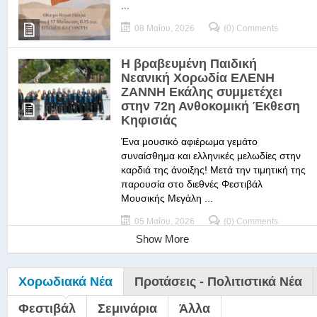
...
08 Μαΐου, 2026
(0) Comments
Η βραβευμένη Παιδική
Νεανική Χορωδία ΕΛΕΝΗ
ΖΑΝΝΗ Εκάλης συμμετέχει
στην 72η Ανθοκομική Έκθεση
Κηφισιάς
Ένα μουσικό αφιέρωμα γεμάτο
συναίσθημα και ελληνικές μελωδίες στην
καρδιά της άνοιξης! Μετά την τιμητική της
παρουσία στο διεθνές Φεστιβάλ
Μουσικής Μεγάλη ...
05 Μαΐου, 2026
(0) Comments
Show More
Χορωδιακά Νέα
Προτάσεις - Πολιτιστικά Νέα
Φεστιβάλ
Σεμινάρια
Άλλα