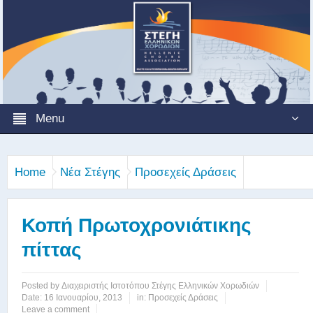
Menu
Home
Νέα Στέγης
Προσεχείς Δράσεις
Κοπή Πρωτοχρονιάτικης
πίττας
Posted by
Διαχειριστής Ιστοτόπου Στέγης Ελληνικών Χορωδιών
Date:
16 Ιανουαρίου, 2013
in:
Προσεχείς Δράσεις
Leave a comment