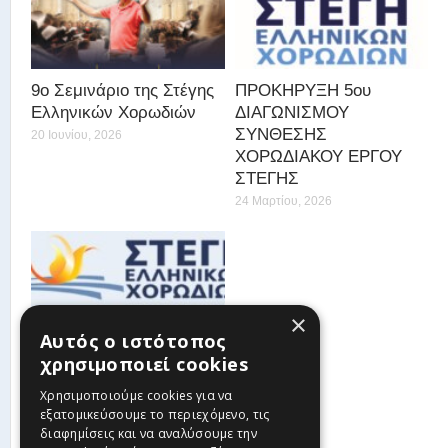
9ο Σεμινάριο της Στέγης
ΠΡΟΚΗΡΥΞΗ 5ου
Ελληνικών Χορωδιών
ΔΙΑΓΩΝΙΣΜΟΥ
ΣΥΝΘΕΣΗΣ
20 Ιουνίου, 2026
ΧΟΡΩΔΙΑΚΟΥ ΕΡΓΟΥ
ΣΤΕΓΗΣ
24 Μαρτίου, 2026
×
Αυτός ο ιστότοπος
χρησιμοποιεί cookies
ΠΡΟΓΡΑΜΜΑΤΙΣΜΟΣ ΔΡΑΣΕΩΝ
Χρησιμοποιούμε cookies για να
ΣΤΕΓΗΣ ΕΛΛΗΝΙΚΩΝ
εξατομικεύσουμε το περιεχόμενο, τις
ΧΟΡΩΔΙΩΝ 2025
διαφημίσεις και να αναλύσουμε την
22 Ιανουαρίου, 2025