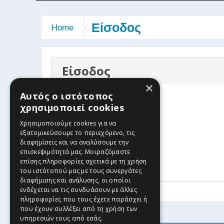
Είσοδος
Home
Είσοδος
×
Αυτός ο ιστότοπος
Username or Email
χρησιμοποιεί cookies
Χρησιμοποιούμε cookies για να
Password
εξατομικεύσουμε το περιεχόμενο, τις
διαφημίσεις και να αναλύσουμε την
επισκεψιμότητά μας. Μοιραζόμαστε
επίσης πληροφορίες σχετικά με τη χρήση
του ιστότοπού μας με τους συνεργάτες
διαφήμισης και ανάλυσης, οι οποίοι
ενδέχεται να τις συνδυάσουν με άλλες
πληροφορίες που τους έχετε παράσχει ή
που έχουν συλλέξει από τη χρήση των
υπηρεσιών τους από εσάς.