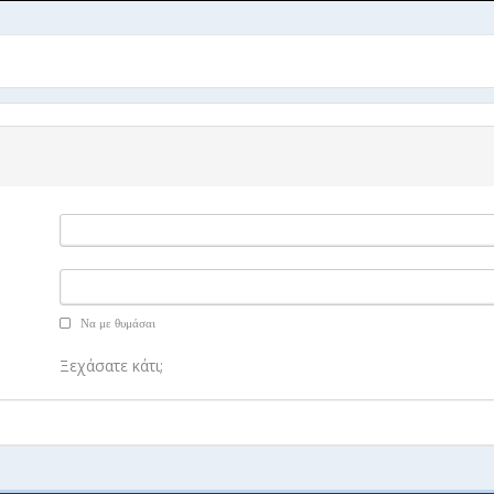
Να με θυμάσαι
Ξεχάσατε κάτι;