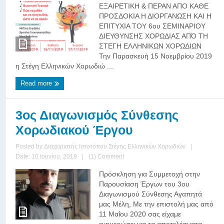
ΕΞΑΙΡΕΤΙΚΗ & ΠΕΡΑΝ ΑΠΟ ΚΑΘΕ
ΠΡΟΣΔΟΚΙΑ Η ΔΙΟΡΓΑΝΩΣΗ ΚΑΙ Η
ΕΠΙΤΥΧΙΑ ΤΟΥ 6ου ΣΕΜΙΝΑΡΙΟΥ
ΔΙΕΥΘΥΝΣΗΣ ΧΟΡΩΔΙΑΣ ΑΠΌ ΤΗ
ΣΤΕΓΗ ΕΛΛΗΝΙΚΩΝ ΧΟΡΩΔΙΩΝ
Την Παρασκευή 15 Νοεμβρίου 2019
η Στέγη Ελληνικών Χορωδιώ ...
Read more
3ος Διαγωνισμός Σύνθεσης
Χορωδιακού Έργου
Posted by
Διαχειριστής Ιστοτόπου Στέγης Ελληνικών Χορωδιών
|
Date: 10 Ιουνίου, 2019
|
(1) Comment
Πρόσκληση για Συμμετοχή στην
Παρουσίαση Έργων του 3ου
Διαγωνισμού Σύνθεσης Αγαπητά
μας Μέλη, Με την επιστολή μας από
11 Μαΐου 2020 σας είχαμε
ενημερώσει για τα αποτελέσματα