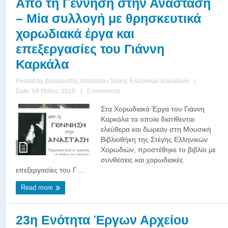
Από τη Γέννηση στην Ανάσταση
– Μία συλλογή με θρησκευτικά
χορωδιακά έργα και
επεξεργασίες του Γιάννη
Καρκάλα
Posted by
Διαχειριστής Ιστοτόπου Στέγης Ελληνικών Χορωδιών
|
Date: 04 Μαΐου, 2019
|
0 comments
Στα Χορωδιακά Έργα του Γιάννη
Καρκάλα τα οποία διατίθενται
ελεύθερα και δωρεάν στη Μουσική
Βιβλιοθήκη της Στέγης Ελληνικών
Χορωδιών, προστέθηκε το βιβλίο με
συνθέσεις και χορωδιακές
επεξεργασίες του Γ ...
Read more
23η Ενότητα Έργων Αρχείου