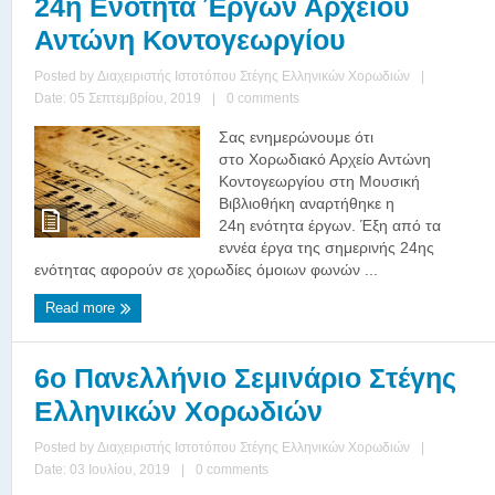
24η Ενότητα Έργων Αρχείου
Αντώνη Κοντογεωργίου
Posted by
Διαχειριστής Ιστοτόπου Στέγης Ελληνικών Χορωδιών
|
Date: 05 Σεπτεμβρίου, 2019
|
0 comments
Σας ενημερώνουμε ότι
στο Χορωδιακό Αρχείο Αντώνη
Κοντογεωργίου στη Μουσική
Βιβλιοθήκη αναρτήθηκε η
24η ενότητα έργων. Έξη από τα
εννέα έργα της σημερινής 24ης
ενότητας αφορούν σε χορωδίες όμοιων φωνών ...
Read more
6o Πανελλήνιο Σεμινάριο Στέγης
Ελληνικών Χορωδιών
Posted by
Διαχειριστής Ιστοτόπου Στέγης Ελληνικών Χορωδιών
|
Date: 03 Ιουλίου, 2019
|
0 comments