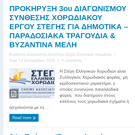
ΠΡΟΚΗΡΥΞΗ 3ου ΔΙΑΓΩΝΙΣΜΟΥ
ΣΥΝΘΕΣΗΣ ΧΟΡΩΔΙΑΚΟΥ
ΕΡΓΟΥ ΣΤΕΓΗΣ ΓΙΑ ΔΗΜΟΤΙΚΑ –
ΠΑΡΑΔΟΣΙΑΚΑ ΤΡΑΓΟΥΔΙΑ &
ΒΥΖΑΝΤΙΝΑ ΜΕΛΗ
Posted by
Διαχειριστής Ιστοτόπου Στέγης Ελληνικών Χορωδιών
|
Date: 13 Σεπτεμβρίου, 2019
|
0 comments
Η Στέγη Ελληνικών Χορωδιών είναι
Συλλογικός Χορωδιακός φορέας, μη
κερδοσκοπικού χαρακτήρα, ο
οποίος συνενώνει πανελλαδικά
φορείς που διατηρούν στους
κόλπους τους χορωδιακά σχήματα ή
ασχολούνται με τη ...
Read more