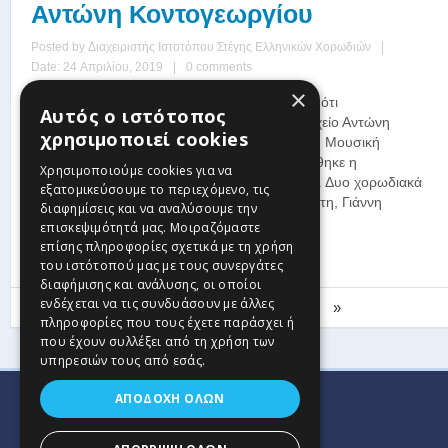
Αντώνη Κοντογεωργίου
Posted by
Διαχειριστής Ιστοτόπου Στέγης Ελληνικών Χορωδιών
|
Date: 24 Απριλίου, 2019
|
0 comments
×
Σας ενημερώνουμε ότι
Αυτός ο ιστότοπος
στο Χορωδιακό Αρχείο Αντώνη
χρησιμοποιεί cookies
Κοντογεωργίου στη Μουσική
Βιβλιοθήκη αναρτήθηκε η
Χρησιμοποιούμε cookies για να
23η ενότητα έργων. Δυο χορωδιακά
εξατομικεύσουμε το περιεχόμενο, τις
του Κοζανίτη συνθέτη, Γιάννη
διαφημίσεις και να αναλύσουμε την
Δόδουρα, που πέθανε νέος στα τριάντα το ...
επισκεψιμότητά μας. Μοιραζόμαστε
επίσης πληροφορίες σχετικά με τη χρήση
Read more
του ιστότοπού μας με τους συνεργάτες
διαφήμισης και ανάλυσης, οι οποίοι
ενδέχεται να τις συνδυάσουν με άλλες
«
‹
5
6
7
8
9
10
11
12
13
›
»
πληροφορίες που τους έχετε παράσχει ή
που έχουν συλλέξει από τη χρήση των
υπηρεσιών τους από εσάς.
ΑΠΟΔΟΧΉ ΌΛΩΝ