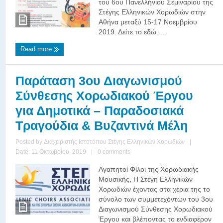
του 6oυ Πανελλήνιου Σεμιναρίου της
Στέγης Ελληνικών Χορωδιών στην
Αθήνα μεταξύ 15-17 Νοεμβρίου
2019. Δείτε το εδώ. ...
Read more
Παράταση 3ου Διαγωνισμού
Σύνθεσης Χορωδιακού Έργου
για Δημοτικά – Παραδοσιακά
Τραγούδια & Βυζαντινά Μέλη
Posted by
Διαχειριστής Ιστοτόπου Στέγης Ελληνικών Χορωδιών
|
Date: 11 Οκτωβρίου, 2019
|
0 comments
Αγαπητοί Φίλοι της Χορωδιακής
Μουσικής, Η Στέγη Ελληνικών
Χορωδιών έχοντας στα χέρια της το
σύνολο των συμμετεχόντων του 3ου
Διαγωνισμού Σύνθεσης Χορωδιακού
Έργου και βλέποντας το ενδιαφέρον