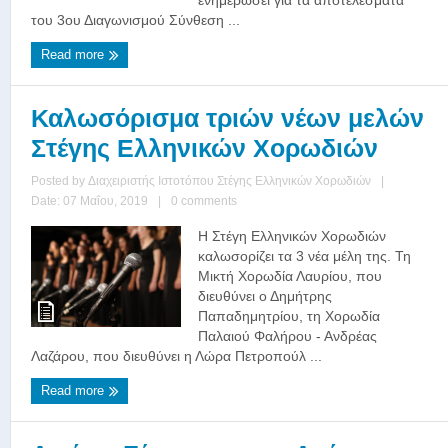
του 3ου Διαγωνισμού Σύνθεση ...
Read more
Καλωσόρισμα τριών νέων μελών
Στέγης Ελληνικών Χορωδιών
Posted by
Διαχειριστής Ιστοτόπου Στέγης Ελληνικών Χορωδιών
|
Date: 07 Μαΐου, 2019
|
0 comments
Η Στέγη Ελληνικών Χορωδιών
καλωσορίζει τα 3 νέα μέλη της. Τη
Μικτή Χορωδία Λαυρίου, που
διευθύνει ο Δημήτρης
Παπαδημητρίου, τη Χορωδία
Παλαιού Φαλήρου - Ανδρέας
Λαζάρου, που διευθύνει η Λώρα Πετροπούλ ...
Read more