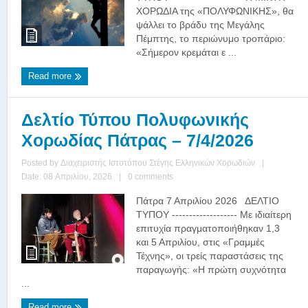
ΧΟΡΩΔΙΑ της «ΠΟΛΥΦΩΝΙΚΗΣ», θα
ψάλλει το βράδυ της Μεγάλης
Πέμπτης, το περιώνυμο τροπάριο:
«Σήμερον κρεμάται ε ...
Read more
Δελτίο Τύπου Πολυφωνικής
Χορωδίας Πάτρας – 7/4/2026
Posted by
Διαχειριστής Ιστοτόπου Στέγης Ελληνικών Χορωδιών
|
Date: 08 Απριλίου, 2026
|
0 comments
Πάτρα 7 Απριλίου 2026 ΔΕΛΤΙΟ
ΤΥΠΟΥ ------------------- Με ιδιαίτερη
επιτυχία πραγματοποιήθηκαν 1,3
και 5 Απριλίου, στις «Γραμμές
Τέχνης», οι τρείς παραστάσεις της
παραγωγής: «Η πρώτη συχνότητα
...
Read more