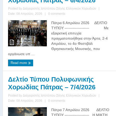
Posted by
Διαχειριστής Ιστοτόπου Στέγης Ελληνικών Χορωδιών
|
Date: 08 Απριλίου, 2026
|
0 comments
Πάτρα 6 Απριλίου 2026 ΔΕΛΤΙΟ
ΤΥΠΟΥ ------------------- Με
εξαιρετική επιτυχία
πραγματοποιήθηκε στην Άρτα, 2-4
Απριλίου, το 4ο Φεστιβάλ
Θρησκευτικής Μουσικής, που
οργάνωσε υπ ...
Read more
Δελτίο Τύπου Πολυφωνικής
Χορωδίας Πάτρας – 7/4/2026
Posted by
Διαχειριστής Ιστοτόπου Στέγης Ελληνικών Χορωδιών
|
Date: 08 Απριλίου, 2026
|
0 comments
Πάτρα 7 Απριλίου 2026 ΔΕΛΤΙΟ
ΤΥΠΟΥ ------------------- Η ΜΙΚΤΗ