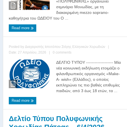
«ΠΟΛΥΦΩΝΙΚΗΣ» οργανώνει
σεμινάριο Μονωδίας, με τη
διακεκριμένη mezzo soprano-
καθηγήτρια του ΩΔΕΙΟΥ του Ο ...
Read more
Posted by
Διαχειριστής Ιστοτόπου Στέγης Ελληνικών Χορωδιών
|
Date: 27 Απριλίου, 2026
|
0 comments
ΔΕΛΤΙΟ ΤΥΠΟΥ ------------------- Μία
νέα κοινωνική εκδήλωση ετοιμάζει ο
φιλανθρωπικός οργανισμός «Make-
A- wish» (Ελλάδος), ο οποίος
εκπληρώνει τις πιο βαθιές επιθυμίες
παιδιών, από 3 έως 18 ετών, τα ...
Read more
Δελτίο Τύπου Πολυφωνικής
Χορωδίας Πάτρας – 6/4/2026