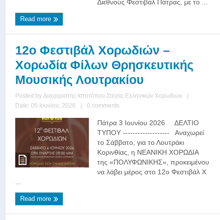
Διεθνούς Φεστιβάλ Πάτρας, με το ...
Read more
12ο Φεστιβάλ Χορωδιών –
Χορωδία Φίλων Θρησκευτικής
Μουσικής Λουτρακίου
Posted by
Διαχειριστής Ιστοτόπου Στέγης Ελληνικών Χορωδιών
|
Date: 05 Ιουνίου, 2026
|
0 comments
Πάτρα 3 Ιουνίου 2026 ΔΕΛΤΙΟ
ΤΥΠΟΥ ------------------- Αναχωρεί
το Σάββατο, για το Λουτράκι
Κορινθίας, η ΝΕΑΝΙΚΗ ΧΟΡΩΔΙΑ
της «ΠΟΛΥΦΩΝΙΚΗΣ», προκειμένου
να λάβει μέρος στο 12ο Φεστιβάλ Χ
...
Read more