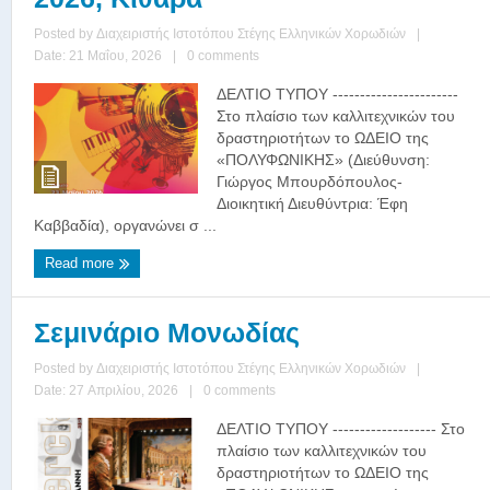
Posted by
Διαχειριστής Ιστοτόπου Στέγης Ελληνικών Χορωδιών
|
Date: 21 Μαΐου, 2026
|
0 comments
ΔΕΛΤΙΟ ΤΥΠΟΥ -----------------------
Στο πλαίσιο των καλλιτεχνικών του
δραστηριοτήτων το ΩΔΕΙΟ της
«ΠΟΛΥΦΩΝΙΚΗΣ» (Διεύθυνση:
Γιώργος Μπουρδόπουλος-
Διοικητική Διευθύντρια: Έφη
Καββαδία), οργανώνει σ ...
Read more
Σεμινάριο Μονωδίας
Posted by
Διαχειριστής Ιστοτόπου Στέγης Ελληνικών Χορωδιών
|
Date: 27 Απριλίου, 2026
|
0 comments
ΔΕΛΤΙΟ ΤΥΠΟΥ ------------------- Στο
πλαίσιο των καλλιτεχνικών του
δραστηριοτήτων το ΩΔΕΙΟ της