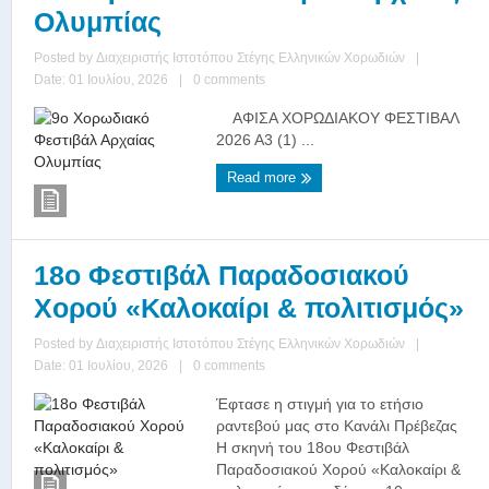
Ολυμπίας
Posted by
Διαχειριστής Ιστοτόπου Στέγης Ελληνικών Χορωδιών
|
Date: 01 Ιουλίου, 2026
|
0 comments
ΑΦΙΣΑ ΧΟΡΩΔΙΑΚΟΥ ΦΕΣΤΙΒΑΛ
2026 Α3 (1) ...
Read more
18ο Φεστιβάλ Παραδοσιακού
Χορού «Καλοκαίρι & πολιτισμός»
Posted by
Διαχειριστής Ιστοτόπου Στέγης Ελληνικών Χορωδιών
|
Date: 01 Ιουλίου, 2026
|
0 comments
Έφτασε η στιγμή για το ετήσιο
ραντεβού μας στο Κανάλι Πρέβεζας
Η σκηνή του 18ου Φεστιβάλ
Παραδοσιακού Χορού «Καλοκαίρι &