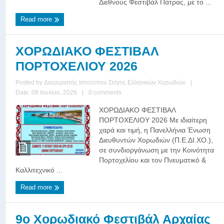
Διεθνούς Φεστιβάλ Πάτρας, με το ...
Read more
ΧΟΡΩΔΙΑΚΟ ΦΕΣΤΙΒΑΛ
ΠΟΡΤΟΧΕΛΙΟΥ 2026
Posted by
Διαχειριστής Ιστοτόπου Στέγης Ελληνικών Χορωδιών
|
Date: 08 Ιουλίου, 2026
|
0 comments
ΧΟΡΩΔΙΑΚΟ ΦΕΣΤΙΒΑΛ
ΠΟΡΤΟΧΕΛΙΟΥ 2026 Με ιδιαίτερη
χαρά και τιμή, η Πανελλήνια Ένωση
Διευθυντών Χορωδιών (Π.Ε.ΔΙ.ΧΟ.),
σε συνδιοργάνωση με την Κοινότητα
Πορτοχελίου και τον Πνευματικό &
Καλλιτεχνικό ...
Read more
9ο Χορωδιακό Φεστιβάλ Αρχαίας