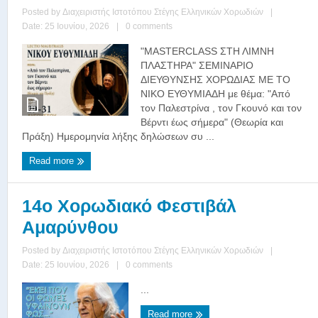
Posted by
Διαχειριστής Ιστοτόπου Στέγης Ελληνικών Χορωδιών
|
Date: 25 Ιουνίου, 2026
|
0 comments
ʺΜASTERCLASS ΣΤΗ ΛΙΜΝΗ
ΠΛΑΣΤΗΡΑʺ ΣΕΜΙΝΑΡΙΟ
ΔΙΕΥΘΥΝΣΗΣ ΧΟΡΩΔΙΑΣ ΜΕ ΤΟ
ΝΙΚΟ ΕΥΘΥΜΙΑΔΗ με θέμα: ʺΑπό
τον Παλεστρίνα , τον Γκουνό και τον
Βέρντι έως σήμεραʺ (Θεωρία και
Πράξη) Ημερομηνία λήξης δηλώσεων συ ...
Read more
14ο Χορωδιακό Φεστιβάλ
Αμαρύνθου
Posted by
Διαχειριστής Ιστοτόπου Στέγης Ελληνικών Χορωδιών
|
Date: 25 Ιουνίου, 2026
|
0 comments
...
Read more