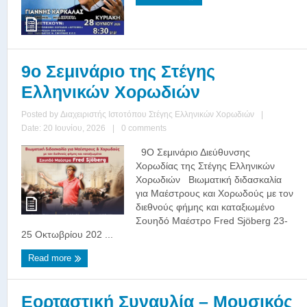
9ο Σεμινάριο της Στέγης
Ελληνικών Χορωδιών
Posted by
Διαχειριστής Ιστοτόπου Στέγης Ελληνικών Χορωδιών
|
Date: 20 Ιουνίου, 2026
|
0 comments
9Ο Σεμινάριο Διεύθυνσης
Χορωδίας της Στέγης Ελληνικών
Χορωδιών Βιωματική διδασκαλία
για Μαέστρους και Χορωδούς με τον
διεθνούς φήμης και καταξιωμένο
Σουηδό Μαέστρο Fred Sjöberg 23-
25 Οκτωβρίου 202 ...
Read more
Εορταστική Συναυλία – Μουσικός