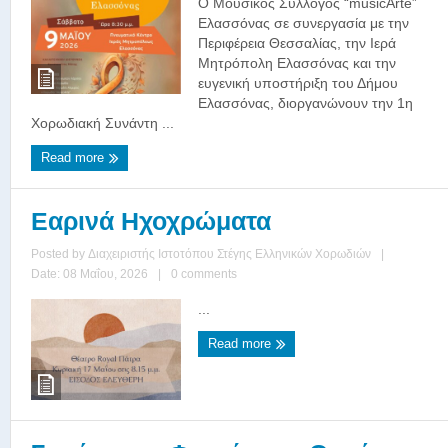
Ο Μουσικός Σύλλογος “musicArte”
Ελασσόνας σε συνεργασία με την
Περιφέρεια Θεσσαλίας, την Ιερά
Μητρόπολη Ελασσόνας και την
ευγενική υποστήριξη του Δήμου
Ελασσόνας, διοργανώνουν την 1η
Χορωδιακή Συνάντη ...
Read more
Εαρινά Ηχοχρώματα
Posted by
Διαχειριστής Ιστοτόπου Στέγης Ελληνικών Χορωδιών
|
Date: 08 Μαΐου, 2026
|
0 comments
...
Read more