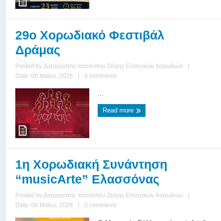
29ο Χορωδιακό Φεστιβάλ
Δράμας
Posted by
Διαχειριστής Ιστοτόπου Στέγης Ελληνικών Χορωδιών
|
Date: 08 Μαΐου, 2026
|
0 comments
...
Read more
1η Χορωδιακή Συνάντηση
“musicArte” Ελασσόνας
Posted by
Διαχειριστής Ιστοτόπου Στέγης Ελληνικών Χορωδιών
|
Date: 08 Μαΐου, 2026
|
0 comments