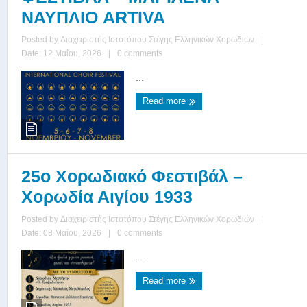
ΝΑΥΠΛΙΟ ARTIVA
Posted by
Διαχειριστής Ιστοτόπου Στέγης Ελληνικών Χορωδιών
|
Date: 12 Μαΐου, 2026
|
0 comments
...
Read more
25ο Χορωδιακό Φεστιβάλ –
Χορωδία Αιγίου 1933
Posted by
Διαχειριστής Ιστοτόπου Στέγης Ελληνικών Χορωδιών
|
Date: 08 Μαΐου, 2026
|
0 comments
...
Read more