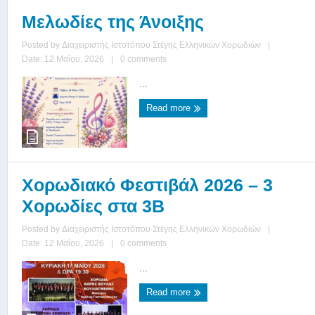
Μελωδίες της Άνοιξης
Posted by
Διαχειριστής Ιστοτόπου Στέγης Ελληνικών Χορωδιών
|
Date: 12 Μαΐου, 2026
|
0 comments
...
Read more
Χορωδιακό Φεστιβάλ 2026 – 3
Χορωδίες στα 3Β
Posted by
Διαχειριστής Ιστοτόπου Στέγης Ελληνικών Χορωδιών
|
Date: 12 Μαΐου, 2026
|
0 comments
...
Read more