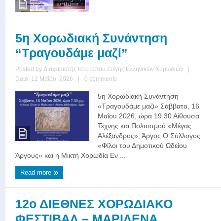
5η Χορωδιακή Συνάντηση
“Τραγουδάμε μαζί”
Posted by
Διαχειριστής Ιστοτόπου Στέγης Ελληνικών Χορωδιών
|
Date: 12 Μαΐου, 2026
|
0 comments
5η Χορωδιακή Συνάντηση
«Τραγουδάμε μαζί» Σάββατο, 16
Μαΐου 2026, ώρα 19.30 Αίθουσα
Τέχνης και Πολιτισμού «Μέγας
Αλέξανδρος», Άργος Ο Σύλλογος
«Φίλοι του Δημοτικού Ωδείου
Άργους» και η Μικτή Χορωδία Εν ...
Read more
12ο ΔΙΕΘΝΕΣ ΧΟΡΩΔΙΑΚΟ
ΦΕΣΤΙΒΑΛ – ΜΑΡΙΛΕΝΑ