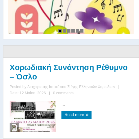
Χορωδιακή Συνάντηση Ρέθυμνο
– Όσλο
Posted by
Διαχειριστής Ιστοτόπου Στέγης Ελληνικών Χορωδιών
|
Date: 12 Μαΐου, 2026
|
0 comments
...
Read more