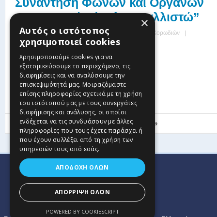
Συνάντηση Φωνών και Οργάνων
– Φωνητικό Σύνολο “Καλλιστώ”
×
Αυτός ο ιστότοπος
Posted by
Διαχειριστής Ιστοτόπου Στέγης Ελληνικών Χορωδιών
|
χρησιμοποιεί cookies
Date: 08 Μαΐου, 2026
|
0 comments
Χρησιμοποιούμε cookies για να
...
εξατομικεύσουμε το περιεχόμενο, τις
διαφημίσεις και να αναλύσουμε την
Read more
επισκεψιμότητά μας. Μοιραζόμαστε
επίσης πληροφορίες σχετικά με τη χρήση
του ιστότοπού μας με τους συνεργάτες
διαφήμισης και ανάλυσης, οι οποίοι
ενδέχεται να τις συνδυάσουν με άλλες
«
‹
3
4
5
6
7
8
9
10
11
›
»
πληροφορίες που τους έχετε παράσχει ή
που έχουν συλλέξει από τη χρήση των
υπηρεσιών τους από εσάς.
ΑΠΟΔΟΧΉ ΌΛΩΝ
ΑΠΌΡΡΙΨΗ ΌΛΩΝ
POWERED BY COOKIESCRIPT