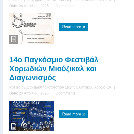
Date: 24 Απριλίου, 2025
|
0 comments
...
Read more
14ο Παγκόσμιο Φεστιβάλ
Χορωδιών Μιούζικαλ και
Διαγωνισμός
Posted by
Διαχειριστής Ιστοτόπου Στέγης Ελληνικών Χορωδιών
|
Date: 24 Απριλίου, 2025
|
0 comments
...
Read more