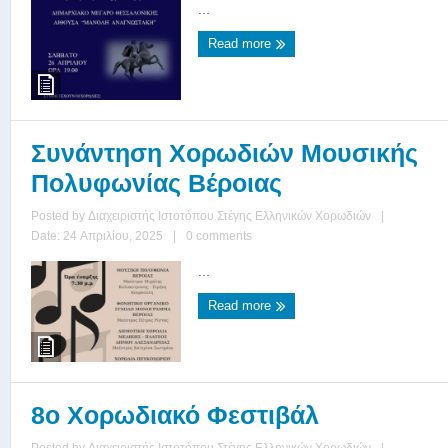
...
Read more
Συνάντηση Χορωδιών Μουσικής
Πολυφωνίας Βέροιας
Posted by
Διαχειριστής Ιστοτόπου Στέγης Ελληνικών Χορωδιών
|
Date: 24 Απριλίου, 2025
|
0 comments
...
Read more
8ο Χορωδιακό Φεστιβάλ
Posted by
Διαχειριστής Ιστοτόπου Στέγης Ελληνικών Χορωδιών
|