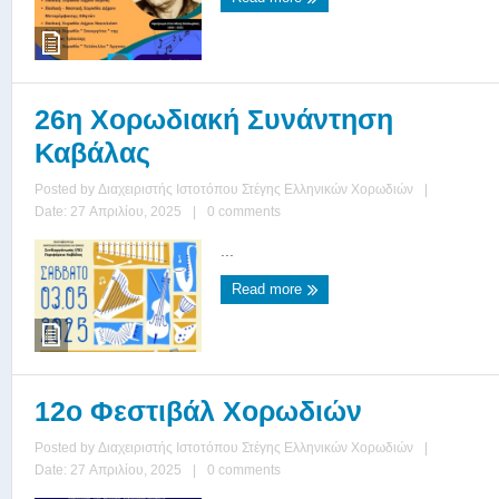
26η Χορωδιακή Συνάντηση
Καβάλας
Posted by
Διαχειριστής Ιστοτόπου Στέγης Ελληνικών Χορωδιών
|
Date: 27 Απριλίου, 2025
|
0 comments
...
Read more
12ο Φεστιβάλ Χορωδιών
Posted by
Διαχειριστής Ιστοτόπου Στέγης Ελληνικών Χορωδιών
|
Date: 27 Απριλίου, 2025
|
0 comments