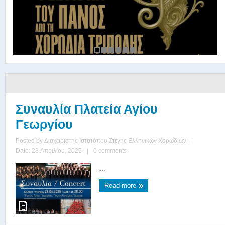
Συναυλία Πλατεία Αγίου
Γεωργίου
Posted by
Διαχειριστής Ιστοτόπου Στέγης Ελληνικών Χορωδιών
|
Date: 28 Απριλίου, 2025
|
0 comments
...
Read more