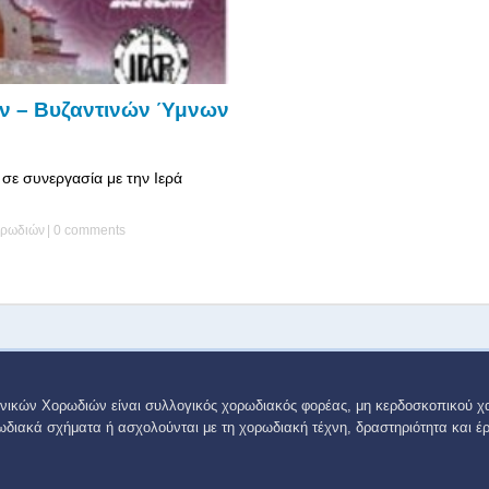
ν – Βυζαντινών Ύμνων
σε συνεργασία με την Ιερά
ορωδιών
|
0 comments
νικών Χορωδιών είναι συλλογικός χορωδιακός φορέας, μη κερδοσκοπικού χ
ωδιακά σχήματα ή ασχολούνται με τη χορωδιακή τέχνη, δραστηριότητα και