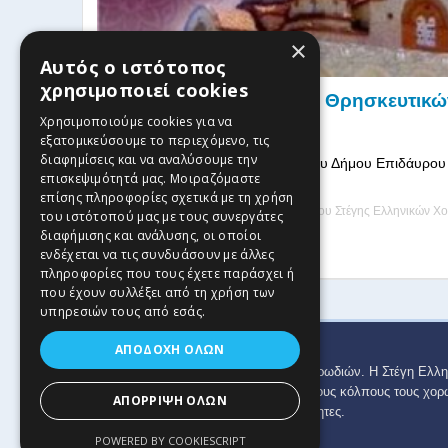
×
Αυτός ο ιστότοπος
χρησιμοποιεί cookies
3ο Χορωδιακό Φεστιβάλ Θρησκευτικώ
Χρησιμοποιούμε cookies για να
(Λυγουριό)
εξατομικεύσουμε το περιεχόμενο, τις
διαφημίσεις και να αναλύσουμε την
Η Τοπική Κοινότητα Ασκληπιείου του Δήμου Επιδάυρου 
επισκεψιμότητά μας. Μοιραζόμαστε
μητρόπολη Αργολίδος, διοργαν ...
επίσης πληροφορίες σχετικά με τη χρήση
09 Μαΐου, 2019
| by
Διαχειριστής Ιστοτόπου Στέγης Ελληνικών Χ
του ιστότοπού μας με τους συνεργάτες
διαφήμισης και ανάλυσης, οι οποίοι
Read more
ενδέχεται να τις συνδυάσουν με άλλες
πληροφορίες που τους έχετε παράσχει ή
που έχουν συλλέξει από τη χρήση των
υπηρεσιών τους από εσάς.
ΑΠΟΔΟΧΉ ΌΛΩΝ
Copyright © 2024 Στέγη Ελληνικών Χορωδιών. Η Στέγη Ελλη
πανελλαδικά φορείς που διατηρούν στους κόλπους τους χορ
ΑΠΌΡΡΙΨΗ ΌΛΩΝ
έχουν κάποια από τις παραπάνω ιδιότητες.
POWERED BY COOKIESCRIPT