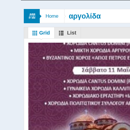
αργολίδα
Home
Grid
List