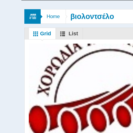
βιολοντσέλο
Home
Grid
List