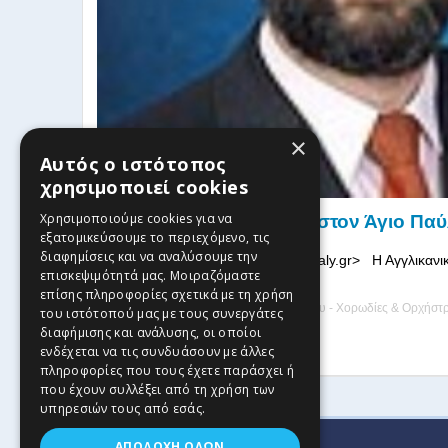
×
Αυτός ο ιστότοπος
χρησιμοποιεί cookies
Χρησιμοποιούμε cookies για να
“2016 μουσικές στιγμές στον Άγιο Πα
εξατομικεύσουμε το περιεχόμενο, τις
διαφημίσεις και να αναλύσουμε την
Kodaly Conservatory gr <info@kodaly.gr> Η Αγγλικανι
επισκεψιμότητά μας. Μοιραζόμαστε
στο Σύνταγμα ...
επίσης πληροφορίες σχετικά με τη χρήση
26 Φεβρουαρίου, 2016
| by
Ωδείο Κόνταλυ - Χορωδίες & Ορχήσ
του ιστότοπού μας με τους συνεργάτες
διαφήμισης και ανάλυσης, οι οποίοι
Read more
ενδέχεται να τις συνδυάσουν με άλλες
πληροφορίες που τους έχετε παράσχει ή
που έχουν συλλέξει από τη χρήση των
υπηρεσιών τους από εσάς.
ΑΠΟΔΟΧΉ ΌΛΩΝ