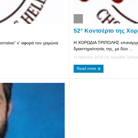
52° Κοντσέρτο της Χο
Η ΧΟΡΩΔΙΑ ΤΡΙΠΟΛΗΣ επανέρχετα
ποσταίνει” ν' αφορά τον χειμώνα
δραστηριότητάς της, με δύο ...
11 Μαρτίου, 2016
| by
Χορωδία Τρίπο
Read more