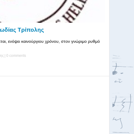
ρωδίας Τρίπολης
ι, ενόψει καινούργιου χρόνου, στον γνώριμο ρυθμό
λης
|
0 comments