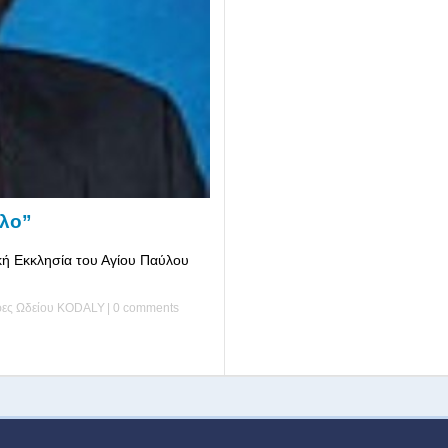
ύλο”
κή Εκκλησία του Αγίου Παύλου
τρες Ωδείου ΚΟDALY
|
0 comments