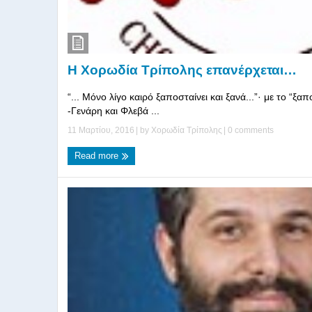
Η Χορωδία Τρίπολης επανέρχεται…
“... Μόνο λίγο καιρό ξαποσταίνει και ξανά...”· με το “ξα
-Γενάρη και Φλεβά ...
11 Μαρτίου, 2016
| by
Χορωδία Τρίπολης
|
0 comments
Read more