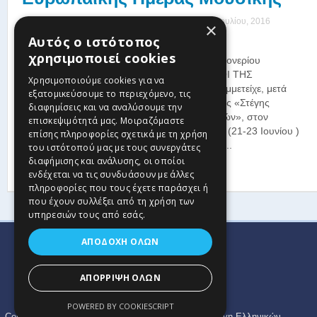
Posted by
Στέγη Ελληνικών Χορωδιών
|
Date: 04 Ιουλίου, 2016
×
|
0 comments
Αυτός ο ιστότοπος
χρησιμοποιεί cookies
Η χορωδία του Κρυονερίου
Κορινθίας«ΟΙ ΦΙΛΟΙ ΤΗΣ
Χρησιμοποιούμε cookies για να
ΠΑΡΑΔΟΣΗΣ» , συμμετείχε, μετά
εξατομικεύσουμε το περιεχόμενο, τις
από πρόσκληση της «Στέγης
διαφημίσεις και να αναλύσουμε την
Ελληνικών Χορωδιών», στον
επισκεψιμότητά μας. Μοιραζόμαστε
τριήμερο εορτασμό (21-23 Ιουνίου )
επίσης πληροφορίες σχετικά με τη χρήση
της ΕΥΡΩΠΑΙΚΗΣ ΗΜΕΡΑΣ ΜΟΥΣΙΚΗΣ που ...
του ιστότοπού μας με τους συνεργάτες
διαφήμισης και ανάλυσης, οι οποίοι
Read more
ενδέχεται να τις συνδυάσουν με άλλες
πληροφορίες που τους έχετε παράσχει ή
που έχουν συλλέξει από τη χρήση των
υπηρεσιών τους από εσάς.
ΑΠΟΔΟΧΉ ΌΛΩΝ
ΑΠΌΡΡΙΨΗ ΌΛΩΝ
POWERED BY COOKIESCRIPT
Copyright © 2024 Στέγη Ελληνικών Χορωδιών. Η Στέγη Ελληνικών