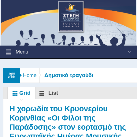
Menu
Δημοτικό τραγούδι
Home
Grid
List
Η χορωδία του Κρυονερίου
Κορινθίας «Οι Φίλοι της
Παράδοσης» στον εορτασμό της
Ευρωπαϊκής Ημέρας Μουσικής