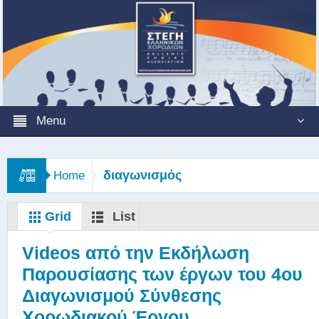
Menu
διαγωνισμός
Home
Grid
List
Videos από την Εκδήλωση
Παρουσίασης των έργων του 4ου
Διαγωνισμού Σύνθεσης
Χορωδιακού Έργου