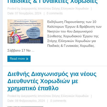
Παιδικές & Γυναικείες Χορωδίες
Posted by
Διαχειριστής Ιστοτόπου Στέγης Ελληνικών Χορωδιών
|
Date: 07 Νοεμβρίου, 2024
|
0 comments
Εκδήλωση Παρουσίασης των 10
Καλύτερων Έργων & Βράβευση των
Νικητών του 4ου Διαγωνισμού
Σύνθεσης Χορωδιακού Έργου της
Στέγης Ελληνικών Χορωδιών για
Παιδικές & Γυναικείες Χορωδίες.
Σάββατο 17 Νο ...
Read more
Διεθνής Διαγωνισμός για νέους
Διευθυντές Χορωδιών με
χρηματικό έπαθλο
Posted by
Διαχειριστής Ιστοτόπου Στέγης Ελληνικών Χορωδιών
|
Date: 08 Φεβρουαρίου, 2024
|
0 comments