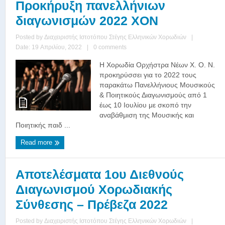
Προκήρυξη πανελλήνιων
διαγωνισμών 2022 XON
Posted by
Διαχειριστής Ιστοτόπου Στέγης Ελληνικών Χορωδιών
|
Date: 19 Απριλίου, 2022
|
0 comments
Η Χορωδία Ορχήστρα Νέων Χ. Ο. Ν.
προκηρύσσει για το 2022 τους
παρακάτω Πανελλήνιους Μουσικούς
& Ποιητικούς Διαγωνισμούς από 1
έως 10 Ιουλίου με σκοπό την
αναβάθμιση της Μουσικής και
Ποιητικής παιδ ...
Read more
Αποτελέσματα 1ου Διεθνούς
Διαγωνισμού Χορωδιακής
Σύνθεσης – Πρέβεζα 2022
Posted by
Διαχειριστής Ιστοτόπου Στέγης Ελληνικών Χορωδιών
|