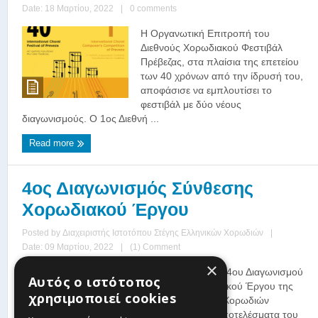
Date: 18 Μαρτίου, 2022
|
0 comments
Η Οργανωτική Επιτροπή του
Διεθνούς Χορωδιακού Φεστιβάλ
Πρέβεζας, στα πλαίσια της επετείου
των 40 χρόνων από την ίδρυσή του,
αποφάσισε να εμπλουτίσει το
φεστιβάλ με δύο νέους
διαγωνισμούς. Ο 1ος Διεθνή ...
Read more
4ος Διαγωνισμός Σύνθεσης
Χορωδιακού Έργου
Posted by
Διαχειριστής Ιστοτόπου Στέγης Ελληνικών Χορωδιών
|
Date: 09 Μαρτίου, 2022
|
(1) Comment
×
Αποτελέσματα του 4ου Διαγωνισμού
Αυτός ο ιστότοπος
Σύνθεσης Χορωδιακού Έργου της
χρησιμοποιεί cookies
Στέγης Ελληνικών Χορωδιών
Αναρτήθηκαν τα αποτελέσματα του