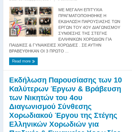
ME MEΓAΛH EΠITYXIA
ΠPAΓMATOΠOIHΘHKE H
EKΔHΛΩΣH ΠAPOYΣIAΣHΣ TΩN
EPΓΩN TOY 4OY ΔIAΓΩNIΣMOY
ΣYNΘEΣHΣ THΣ ΣTEΓHΣ
EΛΛHNIKΩN XOPΩΔIΩN ΓIA
ΠAIΔIKEΣ & ΓYNAIKEIEΣ XOPΩΔIEΣ . ΣE AYTHN
BPABEYΘHKAN OI 3 ΠPΩTO ...
Read more
Εκδήλωση Παρουσίασης των 10
Καλύτερων Έργων & Βράβευση
των Νικητών του 4ου
Διαγωνισμού Σύνθεσης
Χορωδιακού Έργου της Στέγης
Ελληνικών Χορωδιών για