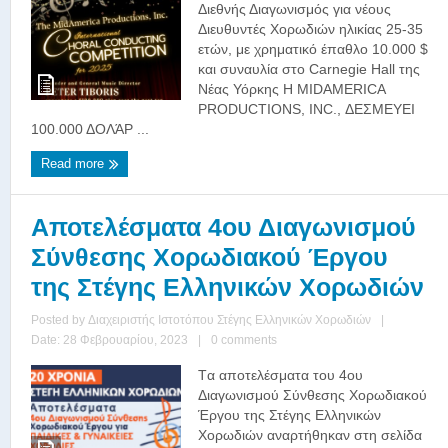
Διεθνής Διαγωνισμός για νέους
Διευθυντές Χορωδιών ηλικίας 25-35
ετών, με χρηματικό έπαθλο 10.000 $
και συναυλία στο Carnegie Hall της
Νέας Υόρκης Η MIDAMERICA
PRODUCTIONS, INC., ΔΕΣΜΕΥΕΙ
100.000 ΔΟΛΆΡ ...
Read more
Αποτελέσματα 4ου Διαγωνισμού
Σύνθεσης Χορωδιακού Έργου
της Στέγης Ελληνικών Χορωδιών
Posted by
Διαχειριστής Ιστοτόπου Στέγης Ελληνικών Χορωδιών
|
Date: 28 Φεβρουαρίου, 2023
|
0 comments
Tα αποτελέσματα του 4ου
Διαγωνισμού Σύνθεσης Χορωδιακού
Έργου της Στέγης Ελληνικών
Χορωδιών αναρτήθηκαν στη σελίδα