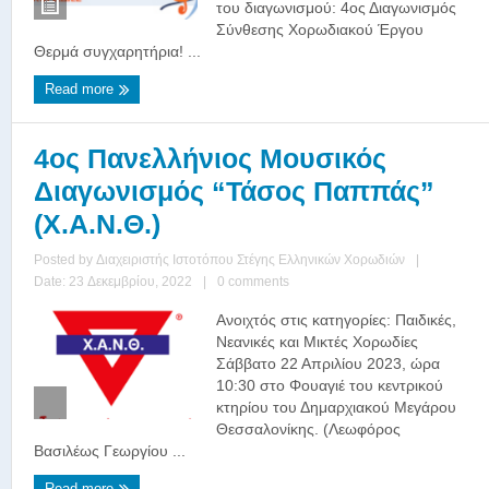
του διαγωνισμού: 4ος Διαγωνισμός
Σύνθεσης Χορωδιακού Έργου
Θερμά συγχαρητήρια! ...
Read more
4ος Πανελλήνιος Μουσικός
Διαγωνισμός “Τάσος Παππάς”
(Χ.Α.Ν.Θ.)
Posted by
Διαχειριστής Ιστοτόπου Στέγης Ελληνικών Χορωδιών
|
Date: 23 Δεκεμβρίου, 2022
|
0 comments
Ανοιχτός στις κατηγορίες: Παιδικές,
Νεανικές και Μικτές Χορωδίες
Σάββατο 22 Απριλίου 2023, ώρα
10:30 στο Φουαγιέ του κεντρικού
κτηρίου του Δημαρχιακού Μεγάρου
Θεσσαλονίκης. (Λεωφόρος
Βασιλέως Γεωργίου ...
Read more