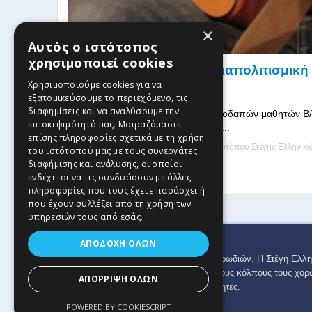
×
Αυτός ο ιστότοπος
χρησιμοποιεί cookies
Διδακτορική Διατριβή: Διαπολιτισμικ
Χρησιμοποιούμε cookies για να
και διδακτική
εξατομικεύσουμε το περιεχόμενο, τις
διαφημίσεις και να αναλύσουμε την
Η συμμετοχική συνύπαρξη των αλλοδαπών μαθητών Β/
επισκεψιμότητά μας. Μοιραζόμαστε
παραδοσιακής μουσικής Σκοπός τ ...
επίσης πληροφορίες σχετικά με τη χρήση
02 Οκτωβρίου, 2013
| by
Διαχειριστής Ιστοτόπου Στέγης Ελληνι
του ιστότοπού μας με τους συνεργάτες
διαφήμισης και ανάλυσης, οι οποίοι
Read more
ενδέχεται να τις συνδυάσουν με άλλες
πληροφορίες που τους έχετε παράσχει ή
που έχουν συλλέξει από τη χρήση των
υπηρεσιών τους από εσάς.
ΑΠΟΔΟΧΉ ΌΛΩΝ
Copyright © 2024 Στέγη Ελληνικών Χορωδιών. Η Στέγη Ελλη
πανελλαδικά φορείς που διατηρούν στους κόλπους τους χορ
ΑΠΌΡΡΙΨΗ ΌΛΩΝ
έχουν κάποια από τις παραπάνω ιδιότητες.
POWERED BY COOKIESCRIPT