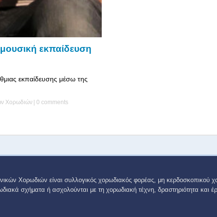
ή μουσική εκπαίδευση
θμιας εκπαίδευσης μέσω της
κών Χορωδιών
|
0 comments
νικών Χορωδιών είναι συλλογικός χορωδιακός φορέας, μη κερδοσκοπικού χ
ωδιακά σχήματα ή ασχολούνται με τη χορωδιακή τέχνη, δραστηριότητα και