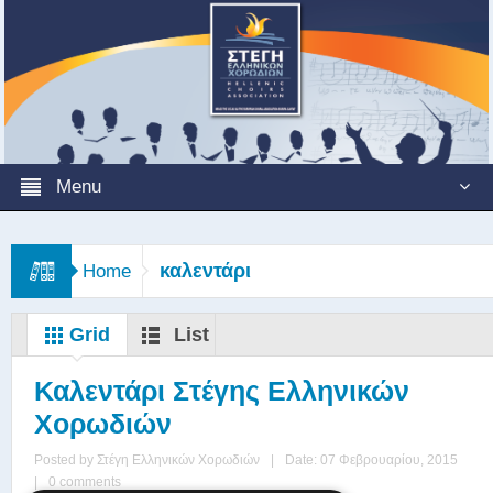
Menu
καλεντάρι
Home
Grid
List
Καλεντάρι Στέγης Ελληνικών
Χορωδιών
Posted by
Στέγη Ελληνικών Χορωδιών
|
Date: 07 Φεβρουαρίου, 2015
|
0 comments