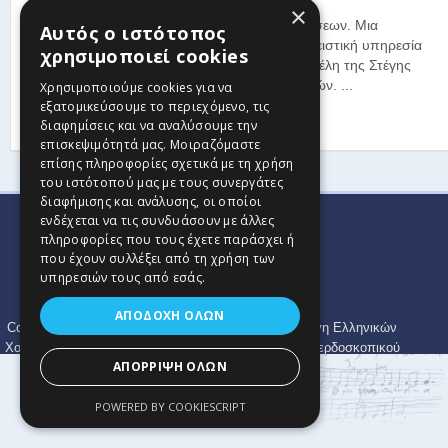
×
Καλεντάρι Εκδηλώσεων. Μια
Αυτός ο ιστότοπος
καινοτόμος, αποκλειστική υπηρεσία
χρησιμοποιεί cookies
για τις χορωδίες - μέλη της Στέγης
Ελληνικών Χορωδιών. ...
Χρησιμοποιούμε cookies για να
εξατομικεύσουμε το περιεχόμενο, τις
Read more
διαφημίσεις και να αναλύσουμε την
επισκεψιμότητά μας. Μοιραζόμαστε
επίσης πληροφορίες σχετικά με τη χρήση
του ιστότοπού μας με τους συνεργάτες
διαφήμισης και ανάλυσης, οι οποίοι
ενδέχεται να τις συνδυάσουν με άλλες
πληροφορίες που τους έχετε παράσχει ή
που έχουν συλλέξει από τη χρήση των
υπηρεσιών τους από εσάς.
ΑΠΟΔΟΧΉ ΌΛΩΝ
Copyright © 2024 Στέγη Ελληνικών Χορωδιών. Η Στέγη Ελληνικών
Χορωδιών είναι συλλογικός χορωδιακός φορέας, μη κερδοσκοπικού
ΑΠΌΡΡΙΨΗ ΌΛΩΝ
χαρακτήρα, ο οποίος συνενώνει πανελλαδικά φορείς που
διατηρούν στους κόλπους τους χορωδιακά σχήματα ή ασχολούνται
POWERED BY COOKIESCRIPT
με τη χορωδιακή τέχνη, δραστηριότητα και έρευνα καθώς και
φυσικά πρόσωπα που έχουν κάποια από τις παραπάνω ιδιότητες.