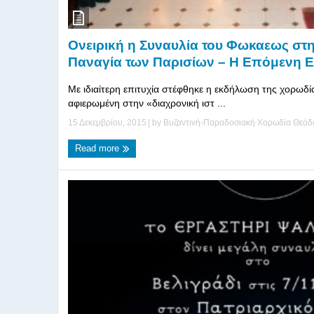
Ονειρική η Συναυλία του Φωκαεως στ
Παναγία των Παρισίων – Η Επόμενη 
Με ιδιαίτερη επιτυχία στέφθηκε η εκδήλωση της χορω
αφιερωμένη στην «διαχρονική ιστ ...
15 Δεκεμβρίου, 2015
| by
Βυζαντινή-Παραδοσιακή Χορωδία Θεό
Read more