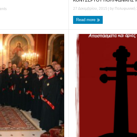
ΚΟΝΤΣΕΡΤΟΥ ΠΟΛΥΦΩΝΙΚΗΣ Μεγ
27 Δεκεμβρίου, 2015
| by
Πολυφωνική 
ents
Read more