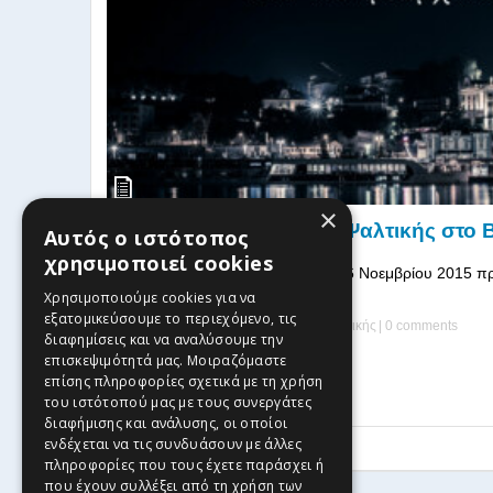
×
Συναυλία Εργαστηρίου Ψαλτικής στο 
Αυτός ο ιστότοπος
χρησιμοποιεί cookies
Το «ΕΡΓΑΣΤΗΡΙ ΨΑΛΤΙΚΗΣ» στις 6 Νοεμβρίου 2015 πρ
Βελιγράδι της Σερβίας, προκειμέν ...
Χρησιμοποιούμε cookies για να
εξατομικεύσουμε το περιεχόμενο, τις
31 Οκτωβρίου, 2015
| by
Εργαστήρι Ψαλτικής
|
0 comments
διαφημίσεις και να αναλύσουμε την
επισκεψιμότητά μας. Μοιραζόμαστε
Read more
επίσης πληροφορίες σχετικά με τη χρήση
του ιστότοπού μας με τους συνεργάτες
διαφήμισης και ανάλυσης, οι οποίοι
ενδέχεται να τις συνδυάσουν με άλλες
1
2
3
4
5
πληροφορίες που τους έχετε παράσχει ή
που έχουν συλλέξει από τη χρήση των