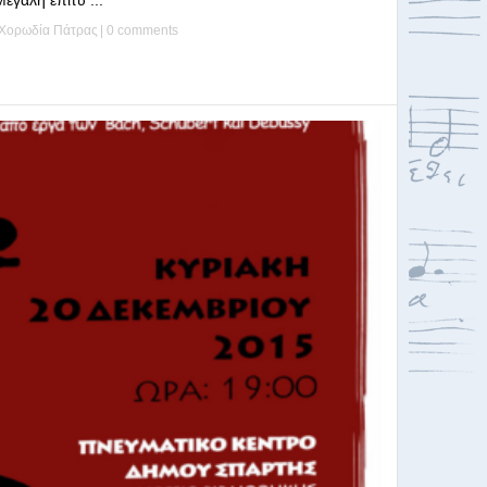
άλη επιτυ ...
Χορωδία Πάτρας
|
0 comments