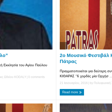
2ο Μουσικό Φεστιβάλ 
ύλο”
Πάτρας
κή Εκκλησία του Αγίου Παύλου
Πραγματοποιείται για δεύτερη 
ΚΙΘΑΡΑΣ ‘’6 χορδές μία Ορχήσ ..
τρες Ωδείου ΚΟDALY
|
0 comments
21 Ιανουαρίου, 2016
| by
Πολυφωνική 
Read more