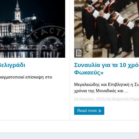
Συναυλία για τα 10 χ
Βελιγράδι
Φωκαεύς»
αγματοποιεί επίσκεψη στο
Μεγαλειώδης και Επιβλητική η 
χρόνια της Μοναδικές και ...
03 Απριλίου, 2015
| by
Βυζαντινή-Παρ
Read more