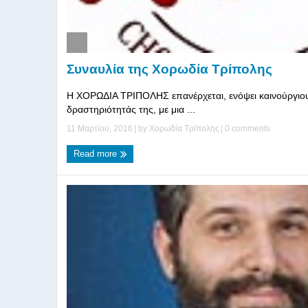
Συναυλία της Χορωδία Τρίπολης
Η ΧΟΡΩΔΙΑ ΤΡΙΠΟΛΗΣ επανέρχεται, ενόψει καινούργιο
δραστηριότητάς της, με μια ...
11 Μαρτίου, 2016
| by
Χορωδία Τρίπολης
|
0 comments
Read more