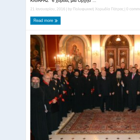
ΚΙΘΑΡΑΣ ‘’6 χορδές μία Ορχήσ ...
21 Ιανουαρίου, 2016
| by
Πολυφωνική Χορωδία Πάτρας
|
0 comm
Read more