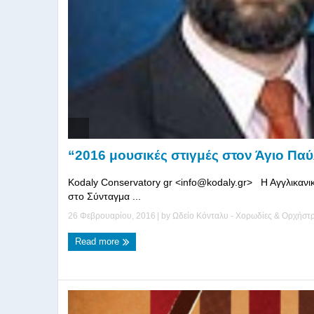
“2016 μουσικές στιγμές στον Άγιο Πα
Kodaly Conservatory gr <info@kodaly.gr> Η Αγγλικανι
στο Σύνταγμα ...
26 Φεβρουαρίου, 2016
| by
Ωδείο Κόνταλυ - Χορωδίες & Ορχήσ
Read more