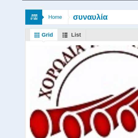
συναυλία
Home
Grid
List