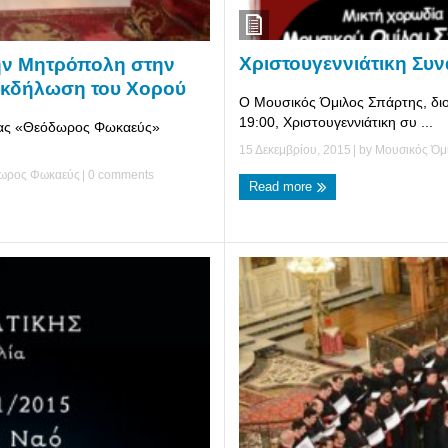
Χριστουγεννιάτικη Συ
ην Μητρόπολη στην
Εκδήλωση του Χορού
Ο Μουσικός Όμιλος Σπάρτης, διο
19:00, Χριστουγεννιάτικη συ ...
δίας «Θεόδωρος Φωκαεύς»
15 Δεκεμβρίου, 2015
| by
Μουσικός Όμ
δωρος Φωκαεύς
|
0 comments
Read more