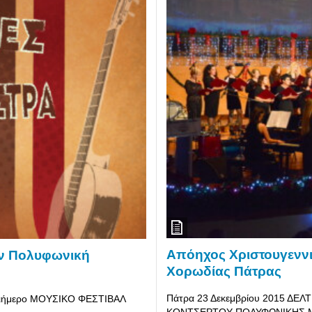
Απόηχος Χριστουγεννι
ην Πολυφωνική
Χορωδίας Πάτρας
Πάτρα 23 Δεκεμβρίου 2015 Δ
 τριήμερο ΜΟΥΣΙΚΟ ΦΕΣΤΙΒΑΛ