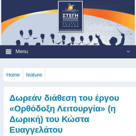
Menu
Home
feature
Δωρεάν διάθεση του έργου
«Ορθόδοξη Λειτουργία» (η
Δωρική) του Κώστα
Ευαγγελάτου