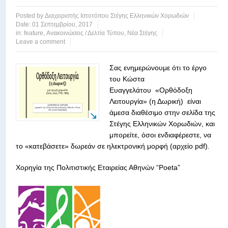
Posted by
Διαχειριστής Ιστοτόπου Στέγης Ελληνικών Χορωδιών
Date:
01 Σεπτεμβρίου, 2017
in:
feature
,
Ανακοινώσεις / Δελτία Τύπου
,
Νέα Στέγης
Leave a comment
Σας ενημερώνουμε ότι το έργο
του Κώστα
Ευαγγελάτου «Ορθόδοξη
Λειτουργία» (η Δωρική) είναι
άμεσα διαθέσιμο στην σελίδα της
Στέγης Ελληνικών Χορωδιών, και
μπορείτε, όσοι ενδιαφέρεστε, να
το «κατεβάσετε» δωρεάν σε ηλεκτρονική μορφή (αρχείo pdf).
Χορηγία της Πολιτιστικής Εταιρείας Αθηνών “Poeta”