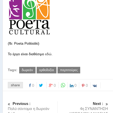
(fb: Poeta Politistiki)
Το έργο είναι διαθέσιμο
εδώ
.
Tags:
δωρεάν
ορθοδοξία
παρτιτούρες
share
0
0
0
0
Previous :
Next :
Πολύ σύντομα η δωρεάν
4η ΣΥΝΑΝΤΗΣΗ