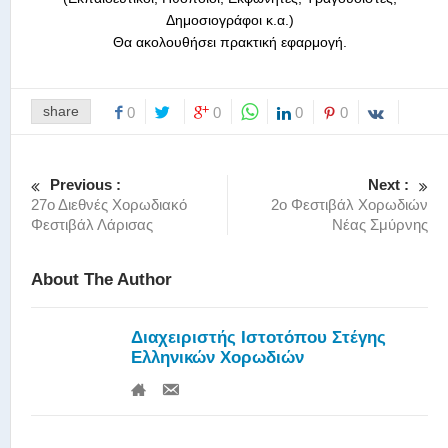
Δημοσιογράφοι κ.α.)
Θα ακολουθήσει πρακτική εφαρμογή.
share
0
0
0
0
Previous :
Next :
27ο Διεθνές Χορωδιακό
2ο Φεστιβάλ Χορωδιών
Φεστιβάλ Λάρισας
Νέας Σμύρνης
About The Author
Διαχειριστής Ιστοτόπου Στέγης
Ελληνικών Χορωδιών