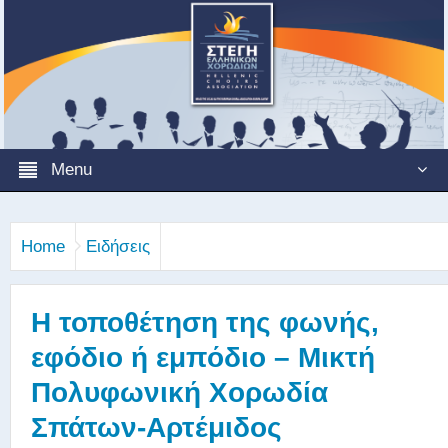
Menu
Home
Ειδήσεις
Η τοποθέτηση της φωνής,
εφόδιο ή εμπόδιο – Μικτή
Πολυφωνική Χορωδία
Σπάτων-Αρτέμιδος