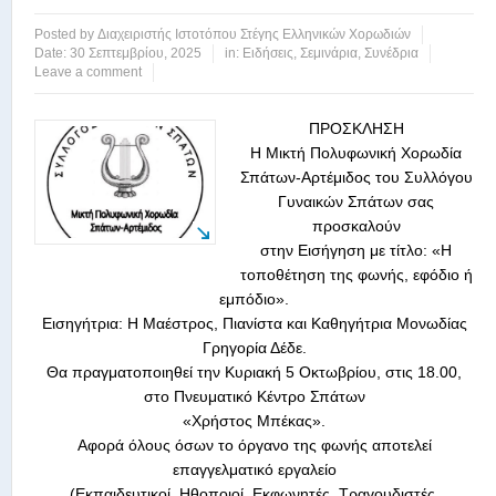
Posted by
Διαχειριστής Ιστοτόπου Στέγης Ελληνικών Χορωδιών
Date:
30 Σεπτεμβρίου, 2025
in:
Ειδήσεις
,
Σεμινάρια
,
Συνέδρια
Leave a comment
ΠΡΟΣΚΛΗΣΗ
Η Μικτή Πολυφωνική Χορωδία
Σπάτων-Αρτέμιδος του Συλλόγου
Γυναικών Σπάτων σας
προσκαλούν
στην Εισήγηση με τίτλο: «Η
τοποθέτηση της φωνής, εφόδιο ή
εμπόδιο».
Εισηγήτρια: Η Μαέστρος, Πιανίστα και Καθηγήτρια Μονωδίας
Γρηγορία Δέδε.
Θα πραγματοποιηθεί την Κυριακή 5 Οκτωβρίου, στις 18.00,
στο Πνευματικό Κέντρο Σπάτων
«Χρήστος Μπέκας».
Αφορά όλους όσων το όργανο της φωνής αποτελεί
επαγγελματικό εργαλείο
(Εκπαιδευτικοί, Ηθοποιοί, Εκφωνητές, Τραγουδιστές,