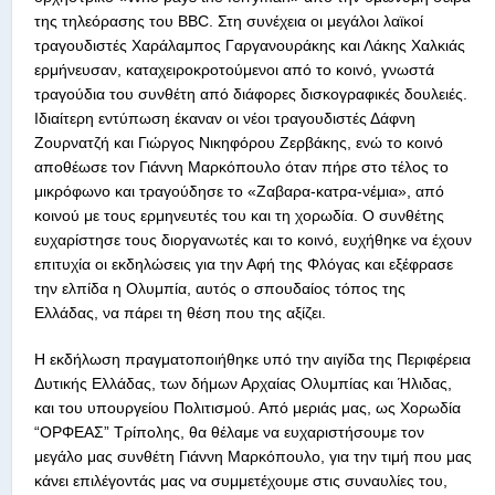
της τηλεόρασης του BBC. Στη συνέχεια οι μεγάλοι λαϊκοί
τραγουδιστές Χαράλαμπος Γαργανουράκης και Λάκης Χαλκιάς
ερμήνευσαν, καταχειροκροτούμενοι από το κοινό, γνωστά
τραγούδια του συνθέτη από διάφορες δισκογραφικές δουλειές.
Ιδιαίτερη εντύπωση έκαναν οι νέοι τραγουδιστές Δάφνη
Ζουρνατζή και Γιώργος Νικηφόρου Ζερβάκης, ενώ το κοινό
αποθέωσε τον Γιάννη Μαρκόπουλο όταν πήρε στο τέλος το
μικρόφωνο και τραγούδησε το «Ζαβαρα-κατρα-νέμια», από
κοινού με τους ερμηνευτές του και τη χορωδία. Ο συνθέτης
ευχαρίστησε τους διοργανωτές και το κοινό, ευχήθηκε να έχουν
επιτυχία οι εκδηλώσεις για την Αφή της Φλόγας και εξέφρασε
την ελπίδα η Ολυμπία, αυτός ο σπουδαίος τόπος της
Ελλάδας, να πάρει τη θέση που της αξίζει.
Η εκδήλωση πραγματοποιήθηκε υπό την αιγίδα της Περιφέρεια
Δυτικής Ελλάδας, των δήμων Αρχαίας Ολυμπίας και Ήλιδας,
και του υπουργείου Πολιτισμού. Από μεριάς μας, ως Χορωδία
“ΟΡΦΕΑΣ” Τρίπολης, θα θέλαμε να ευχαριστήσουμε τον
μεγάλο μας συνθέτη Γιάννη Μαρκόπουλο, για την τιμή που μας
κάνει επιλέγοντάς μας να συμμετέχουμε στις συναυλίες του,