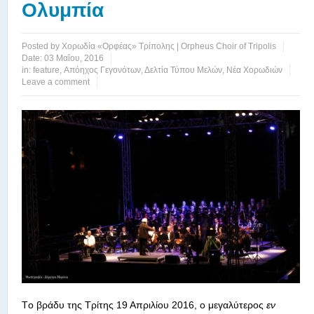
Ολυμπία
Posted by
Χορωδία «Ορφέας» Τρίπολης | Orpheus Choir of Tripolis
Date:
03 Μαΐου, 2016
in:
feature
,
Απόηχος Γεγονότων
,
Δελτία Τύπου Μελών
,
Νέα Χορωδιών
Leave a comment
Tο βράδυ της Τρίτης 19 Απριλίου 2016, o μεγαλύτερος
εν