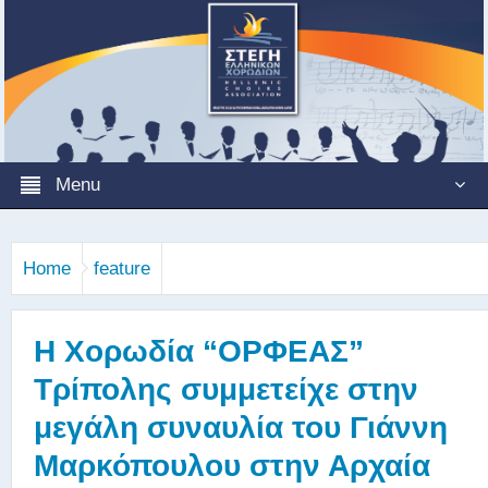
Menu
Home
feature
Η Χορωδία “ΟΡΦΕΑΣ”
Τρίπολης συμμετείχε στην
μεγάλη συναυλία του Γιάννη
Μαρκόπουλου στην Αρχαία