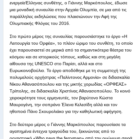
ενεργεία
Έλληνας συνθέτης, ο Γιάννης Μαρκόπουλος, έδωσε
μια μοναδική συναυλία στην Αρχαία Ολυμπία, σε μια από τις
παράλληλες εκδηλώσεις που πλαισιώνουν την Αφή της
Ολυμπιακής Φλόγας του 2016.
Στο πρώτο μέρος της συναυλίας παρουσιάστηκε το έργο «Η
Λειτουργία του Ορφέα», το πλέον ώριμο του συνθέτη, το οποίο
έχει παρουσιαστεί σε μερικά από τα σημαντικότερα θέατρα του
κόσμου και σε ιστορικούς τόπους, καθώς και στη μεγάλη
αίθουσα της UNESCO στο Παρίσι, αλλά και στο
Ευρωκοινοβούλιο. Το έργο αποδόθηκε με τη συμμετοχή της
πολυμελούς ορχήστρας «Παλίντονος Αρμονία» σε διδασκαλία
Νίκου Αθανασόπουλου και της μικτής χορωδίας «OΡΦΕΑΣ»
Τρίπολης, σε διδασκαλία Χριστίνας Αθανασοπούλου. Το κοινό
χειροκρότησε τους ερμηνευτές, τον βαρύτονο Κώστα
Μαυρογένη, την σοπράνο Έλενα Κελεσίδη αλλά και τον
ηθοποιό Πάνο Σκουρολιάκο για την καθηλωτική αφήγηση.
Στο δεύτερο μέρος ο Γιάννης Μαρκόπουλος παρουσίασε τα
αγαπημένα έντεχνα τραγούδια του, ξεκινώντας από το
ορχηστρικό «Who pays the ferryman» από την ομώνυμη σειρά