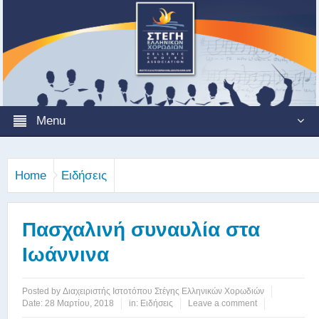
Menu
Home
Ειδήσεις
Πασχαλινή συναυλία στα
Ιωάννινα
Posted by
Διαχειριστής Ιστοτόπου Στέγης Ελληνικών Χορωδιών
Date:
28 Μαρτίου, 2018
in:
Ειδήσεις
Leave a comment