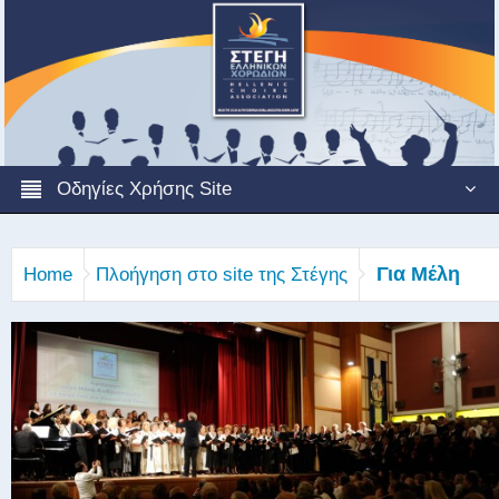
Οδηγίες Χρήσης Site
Για Μέλη
Home
Πλοήγηση στο site της Στέγης