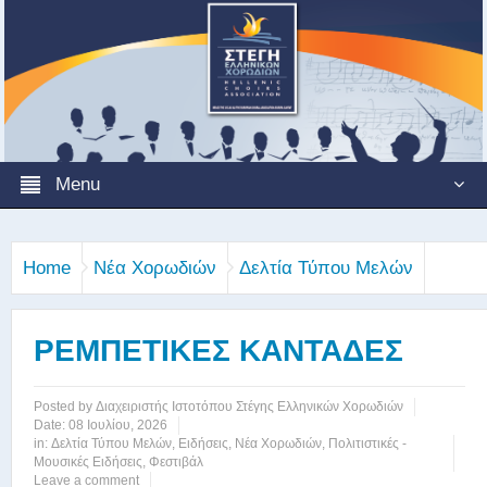
Menu
Home
Νέα Χορωδιών
Δελτία Τύπου Μελών
ΡΕΜΠΕΤΙΚΕΣ ΚΑΝΤΑΔΕΣ
Posted by
Διαχειριστής Ιστοτόπου Στέγης Ελληνικών Χορωδιών
Date:
08 Ιουλίου, 2026
in:
Δελτία Τύπου Μελών
,
Ειδήσεις
,
Νέα Χορωδιών
,
Πολιτιστικές -
Μουσικές Ειδήσεις
,
Φεστιβάλ
Leave a comment