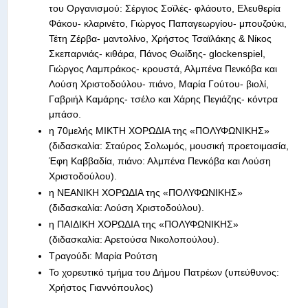
του Οργανισμού: Σέργιος Σοϊλές- φλάουτο, Ελευθερία
Φάκου- κλαρινέτο, Γιώργος Παπαγεωργίου- μπουζούκι,
Τέτη Ζέρβα- μαντολίνο, Χρήστος Τσαϊλάκης & Νίκος
Σκεπαρνιάς- κιθάρα, Πάνος Θωίδης- glockenspiel,
Γιώργος Λαμπράκος- κρουστά, Αλμπένα Πενκόβα και
Λούση Χριστοδούλου- πιάνο, Μαρία Γούτου- βιολί,
Γαβριήλ Καμάρης- τσέλο και Χάρης Πεγιάζης- κόντρα
μπάσο.
η 70μελής ΜΙΚΤΗ ΧΟΡΩΔΙΑ της «ΠΟΛΥΦΩΝΙΚΗΣ»
(διδασκαλία: Σταύρος Σολωμός, μουσική προετοιμασία,
Έφη Καββαδία, πιάνο: Αλμπένα Πενκόβα και Λούση
Χριστοδούλου).
η ΝΕΑΝΙΚΗ ΧΟΡΩΔΙΑ της «ΠΟΛΥΦΩΝΙΚΗΣ»
(διδασκαλία: Λούση Χριστοδούλου).
η ΠΑΙΔΙΚΗ ΧΟΡΩΔΙΑ της «ΠΟΛΥΦΩΝΙΚΗΣ»
(διδασκαλία: Αρετούσα Νικολοπούλου).
Τραγούδι: Μαρία Ρούτση
Το χορευτικό τμήμα του Δήμου Πατρέων (υπεύθυνος:
Χρήστος Γιαννόπουλος)