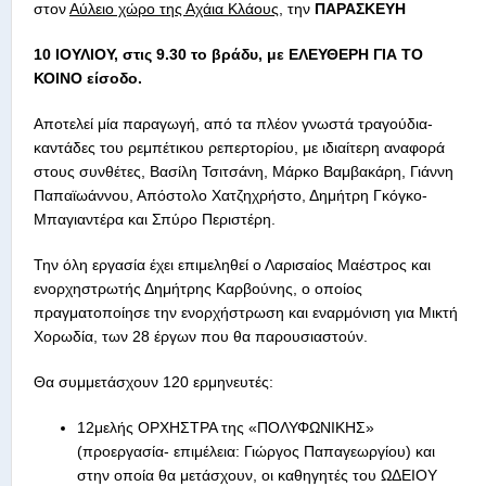
στον
Αύλειο χώρο της Αχάια Κλάους
, την
ΠΑΡΑΣΚΕΥΗ
10 ΙΟΥΛΙΟΥ, στις 9.30 το βράδυ, με ΕΛΕΥΘΕΡΗ ΓΙΑ ΤΟ
ΚΟΙΝΟ είσοδο.
Αποτελεί μία παραγωγή, από τα πλέον γνωστά τραγούδια-
καντάδες του ρεμπέτικου ρεπερτορίου, με ιδιαίτερη αναφορά
στους συνθέτες, Βασίλη Τσιτσάνη, Μάρκο Βαμβακάρη, Γιάννη
Παπαϊωάννου, Απόστολο Χατζηχρήστο, Δημήτρη Γκόγκο-
Μπαγιαντέρα και Σπύρο Περιστέρη.
Την όλη εργασία έχει επιμεληθεί ο Λαρισαίος Μαέστρος και
ενορχηστρωτής Δημήτρης Καρβούνης, ο οποίος
πραγματοποίησε την ενορχήστρωση και εναρμόνιση για Μικτή
Χορωδία, των 28 έργων που θα παρουσιαστούν.
Θα συμμετάσχουν 120 ερμηνευτές:
12μελής ΟΡΧΗΣΤΡΑ της «ΠΟΛΥΦΩΝΙΚΗΣ»
(προεργασία- επιμέλεια: Γιώργος Παπαγεωργίου) και
στην οποία θα μετάσχουν, οι καθηγητές του ΩΔΕΙΟΥ