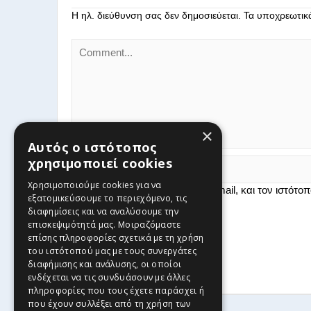
Η ηλ. διεύθυνση σας δεν δημοσιεύεται.
Τα υποχρεωτικ
×
Αυτός ο ιστότοπος
χρησιμοποιεί cookies
Χρησιμοποιούμε cookies για να
Αποθήκευσε το όνομά μου, email, και τον ιστότο
εξατομικεύσουμε το περιεχόμενο, τις
διαφημίσεις και να αναλύσουμε την
επισκεψιμότητά μας. Μοιραζόμαστε
επίσης πληροφορίες σχετικά με τη χρήση
του ιστότοπού μας με τους συνεργάτες
διαφήμισης και ανάλυσης, οι οποίοι
ενδέχεται να τις συνδυάσουν με άλλες
πληροφορίες που τους έχετε παράσχει ή
που έχουν συλλέξει από τη χρήση των