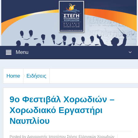
Menu
Home
Ειδήσεις
9ο Φεστιβάλ Χορωδιών –
Χορωδιακό Εργαστήρι
Ναυπλίου
Posted by
Διαχειριστής Ιστοτόπου Στέγης Ελληνικών Χορωδιών