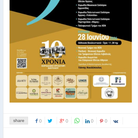
share
0
0
0
0