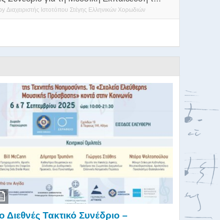
by
Διαχειριστής Ιστοτόπου Στέγης Ελληνικών Χορωδιών
ο Διεθνές Τακτικό Συνέδριο –