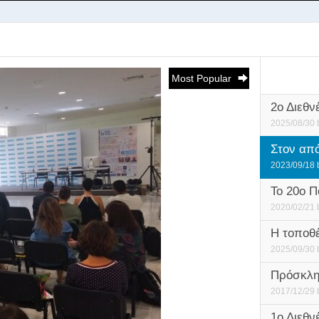
Most Popular
2ο Διεθν
2025/08/30
Στον από
2023/09/18
Το 20o Π
2020/02/21
Η τοποθέ
2025/09/30
Πρόσκλη
2017/12/29
1ο Διεθν