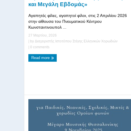
και Μεγάλη Εβδομάς»
Αγαπητές φίλες, αγαπητοί φίλοι, στις 2 Απριλίου 2026
στην αίθουσα του Πνευματικού Κέντρου
Κωνσταντινουπολ ...
27 Μαρτίου, 2026
| by
Διαχειριστής Ιστοτόπου Στέγης Ελληνικών Χορωδιών
|
0 comments
Read more