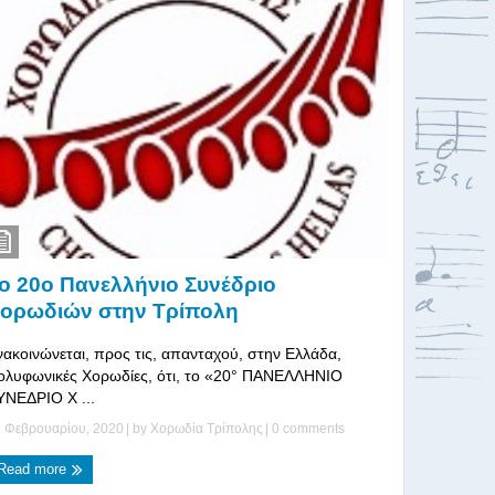
ο 20o Πανελλήνιο Συνέδριο
ορωδιών στην Τρίπολη
νακοινώνεται, προς τις, απανταχού, στην Ελλάδα,
ολυφωνικές Χορωδίες, ότι, το «20° ΠΑΝΕΛΛΗΝΙΟ
ΥΝΕΔΡΙΟ Χ ...
 Φεβρουαρίου, 2020
| by
Χορωδία Τρίπολης
|
0 comments
Read more