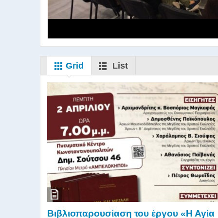
Grid
List
Βιβλιοπαρουσίαση του έργου «Η Αγία