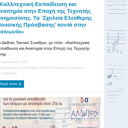
Καλλιτεχνική Εκπαίδευση και
ναπηρία στην Εποχή της Τεχνητής
οημοσύνης. Τα ῾Σχολεία Ελεύθερης
ουσικής Πρόσβασης’ κοντά στην
οινωνία»
 Διεθνές Τακτικό Συνέδριο, με τίτλο: «Καλλιτεχνική
κπαίδευση και Αναπηρία στην Εποχή της Τεχνητής
ημ ...
 Αυγούστου, 2025
by
Διαχειριστής Ιστοτόπου Στέγης Ελληνικών Χορωδιών
 comments
Read more