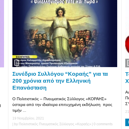
Συνέδριο Συλλόγου “Κοραής” για τα
Τ
200 χρόνια από την Ελληνική
Χ
Επανάσταση
Α
Π
Ο Πολιτιστικός – Πνευματικός Σύλλογος «ΚΟΡΑΗΣ»
Σ
ύστερα από την ιδιαίτερα επιτυχημένη εκδήλωση προς
η
τιμήν ...
21
19 Νοεμβρίου, 2021
| by
Πολιτιστικός Πνευματικός Σύλλογος «Κοραής»
|
0 comments