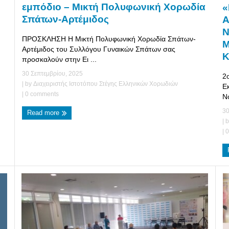
εμπόδιο – Μικτή Πολυφωνική Χορωδία
«
Σπάτων-Αρτέμιδος
Α
Ν
ΠΡΟΣΚΛΗΣΗ Η Μικτή Πολυφωνική Χορωδία Σπάτων-
Μ
Αρτέμιδος του Συλλόγου Γυναικών Σπάτων σας
Κ
προσκαλούν στην Ει ...
30 Σεπτεμβρίου, 2025
2ο
| by
Διαχειριστής Ιστοτόπου Στέγης Ελληνικών Χορωδιών
Ε
|
0 comments
Νο
30
Read more
| 
|
0