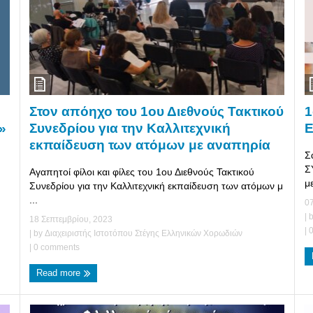
1
Στον απόηχο του 1ου Διεθνούς Τακτικού
Ε
»
Συνεδρίου για την Καλλιτεχνική
εκπαίδευση των ατόμων με αναπηρία
Σ
Σ
Αγαπητοί φίλοι και φίλες του 1ου Διεθνούς Τακτικού
με
Συνεδρίου για την Καλλιτεχνική εκπαίδευση των ατόμων μ
...
07
| 
18 Σεπτεμβρίου, 2023
|
0
| by
Διαχειριστής Ιστοτόπου Στέγης Ελληνικών Χορωδιών
|
0 comments
Read more