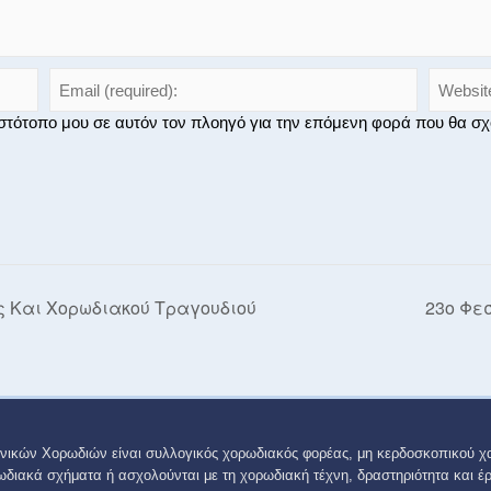
 ιστότοπο μου σε αυτόν τον πλοηγό για την επόμενη φορά που θα σ
ς Και Χορωδιακού Τραγουδιού
23ο Φε
νικών Χορωδιών είναι συλλογικός χορωδιακός φορέας, μη κερδοσκοπικού χ
ωδιακά σχήματα ή ασχολούνται με τη χορωδιακή τέχνη, δραστηριότητα και