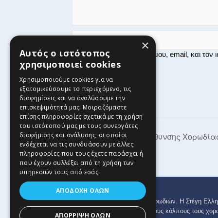
×
Αυτός ο ιστότοπος
Αποθήκευσε το όνομά μου, email, και τον
χρησιμοποιεί cookies
Χρησιμοποιούμε cookies για να
εξατομικεύσουμε το περιεχόμενο, τις
διαφημίσεις και να αναλύσουμε την
επισκεψιμότητά μας. Μοιραζόμαστε
επίσης πληροφορίες σχετικά με τη χρήση
του ιστότοπού μας με τους συνεργάτες
4ο Σεμινάριο Διεύθυνσης Χορωδία
διαφήμισης και ανάλυσης, οι οποίοι
ενδέχεται να τις συνδυάσουν με άλλες
πληροφορίες που τους έχετε παράσχει ή
που έχουν συλλέξει από τη χρήση των
υπηρεσιών τους από εσάς.
ΑΠΟΔΟΧΉ ΌΛΩΝ
Copyright © 2024 Στέγη Ελληνικών Χορωδιών. Η Στέγη Ελλη
πανελλαδικά φορείς που διατηρούν στους κόλπους τους χορ
ΑΠΌΡΡΙΨΗ ΌΛΩΝ