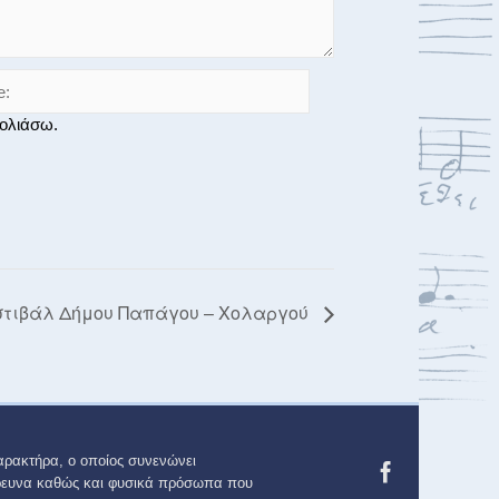
χολιάσω.
στιβάλ Δήμου Παπάγου – Χολαργού
αρακτήρα, ο οποίος συνενώνει
 έρευνα καθώς και φυσικά πρόσωπα που