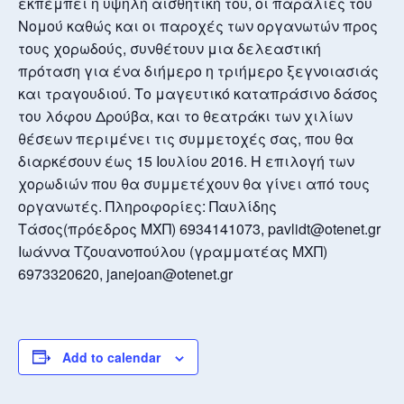
εκπέμπει η υψηλή αισθητική του, οι παράλιες του
Νομού καθώς και οι παροχές των οργανωτών προς
τους χορωδούς, συνθέτουν μια δελεαστική
πρόταση για ένα διήμερο η τριήμερο ξεγνοιασιάς
και τραγουδιού. Το μαγευτικό καταπράσινο δάσος
του λόφου Δρούβα, και το θεατράκι των χιλίων
θέσεων περιμένει τις συμμετοχές σας, που θα
διαρκέσουν έως 15 Ιουλίου 2016. Η επιλογή των
χορωδιών που θα συμμετέχουν θα γίνει από τους
οργανωτές. Πληροφορίες: Παυλίδης
Τάσος(πρόεδρος ΜΧΠ) 6934141073, pavlidt@otenet.gr
Ιωάννα Τζουανοπούλου (γραμματέας ΜΧΠ)
6973320620, janejoan@otenet.gr
Add to calendar