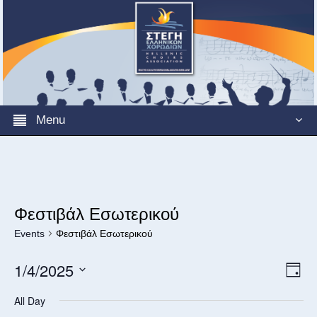
Menu
Φεστιβάλ Εσωτερικού
Events
Φεστιβάλ Εσωτερικού
View
1/4/2025
Even
Day
Navi
View
Select
Navi
All Day
date.