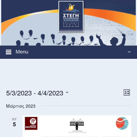
Menu
View
5/3/2023
 - 
4/4/2023
Even
List
Navi
View
Select
Navi
Μάρτιος 2023
date.
ΚΥ
5