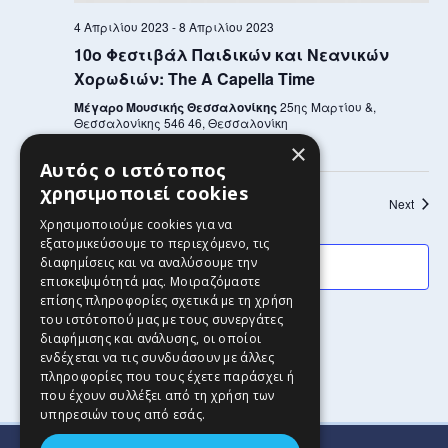
4 Απριλίου 2023
-
8 Απριλίου 2023
10ο Φεστιβάλ Παιδικών και Νεανικών
Χορωδιών: The A Capella Time
Μέγαρο Μουσικής Θεσσαλονίκης
25ης Μαρτίου &,
Θεσσαλονίκης 546 46, Θεσσαλονίκη
×
Αυτός ο ιστότοπος
χρησιμοποιεί cookies
Events
Event
Previous
Today
Next
Χρησιμοποιούμε cookies για να
εξατομικεύσουμε το περιεχόμενο, τις
διαφημίσεις και να αναλύσουμε την
Subscribe to calendar
επισκεψιμότητά μας. Μοιραζόμαστε
επίσης πληροφορίες σχετικά με τη χρήση
του ιστότοπού μας με τους συνεργάτες
διαφήμισης και ανάλυσης, οι οποίοι
ενδέχεται να τις συνδυάσουν με άλλες
πληροφορίες που τους έχετε παράσχει ή
που έχουν συλλέξει από τη χρήση των
υπηρεσιών τους από εσάς.