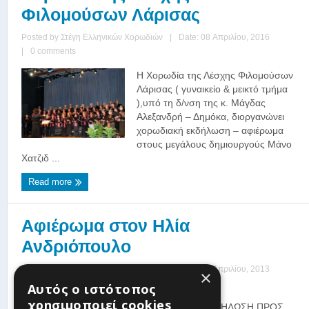
Φιλομούσων Λάρισας
Posted by
Στέγη Ελληνικών Χορωδιών
|
Date: 08 Απριλίου, 2016
|
0 comments
Η Χορωδία της Λέσχης Φιλομούσων
Λάρισας ( γυναικείο & μεικτό τμήμα
),υπό τη δ/νση της κ. Μάγδας
Αλεξανδρή – Δημόκα, διοργανώνει
χορωδιακή εκδήλωση – αφιέρωμα
στους μεγάλους δημιουργούς Μάνο
Χατζιδ ...
Read more
Αφιέρωμα στον Ηλία
Ανδριόπουλο
Posted by
Στέγη Ελληνικών Χορωδιών
|
Date: 07 Απριλίου, 2013
×
|
0 comments
Αυτός ο ιστότοπος
χρησιμοποιεί cookies
ΣΥΓΚΙΝΗΤΙΚΗ ΕΚΔΗΛΩΣΗ ΠΡΟΣ