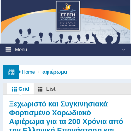
Menu
αφιέρωμα
Home
Grid
List
Ξεχωριστό και Συγκινησιακά
Φορτισμένο Χορωδιακό
Αφιέρωμα για τα 200 Χρόνια από
την Ελληνική Επανάσταση και