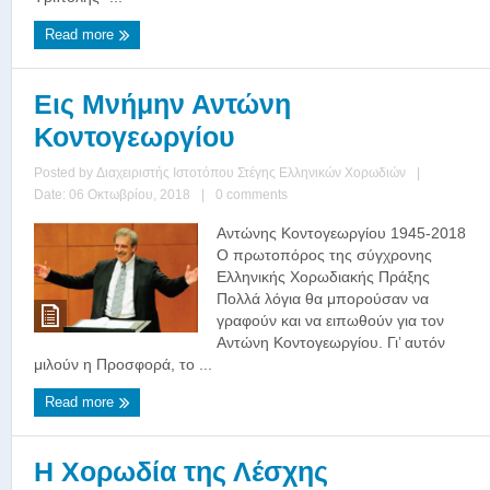
Read more
Εις Μνήμην Αντώνη
Κοντογεωργίου
Posted by
Διαχειριστής Ιστοτόπου Στέγης Ελληνικών Χορωδιών
|
Date: 06 Οκτωβρίου, 2018
|
0 comments
Αντώνης Κοντογεωργίου 1945-2018
Ο πρωτοπόρος της σύγχρονης
Ελληνικής Χορωδιακής Πράξης
Πολλά λόγια θα μπορούσαν να
γραφούν και να ειπωθούν για τον
Αντώνη Κοντογεωργίου. Γι’ αυτόν
μιλούν η Προσφορά, το ...
Read more
Η Χορωδία της Λέσχης