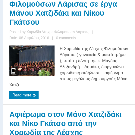
Φιλομούσων Λάρισας σε έργα
Μάνου Χατζιδάκι και Νίκου
Γκάτσου
Posted by
Χορωδία Λέσχης Φιλόμουσων Λάρισας
|
Date: 08 Απριλίου, 2016
|
0 comments
Η Χορωδία της Λέσχης Φιλομούσων
Λάρισας ( γυναικείο & μεικτό τμήμα
), υπό τη δ/νση της κ. Μάγδας
Αλεξανδρή – Δημόκα, διοργανώνει
χορωδιακή εκδήλωση - αφιέρωμα
στους μεγάλους δημιουργούς Μάνο
Χατζι ...
Read more
Αφιέρωμα στον Μάνο Χατζιδάκι
και Νίκο Γκάτσο από την
Χορωδία της Λέσχης