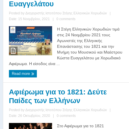
Ευαγγελάτου
Posted by
Διαχειριστής Ιστοτόπου Στέγης Ελληνικών Χορωδιών
|
Date: 15 Νοεμβρίου, 2021
|
0 comments
Η Στέγη Ελληνικών Χορωδιών τιμά
στις 24 Νοεμβρίου 2021 τους
Αγωνιστές της Ελληνικής
Επανάστασης του 1821 και την
Μνήμη του Μουσικού και Μαέστρου
Κώστα Ευαγγελάτου με Χορωδιακό
Αφιέρωμα. Η είσοδος είνα ...
Read more
Αφιέρωμα για το 1821: Δεύτε
Παίδες των Ελλήνων
Posted by
Διαχειριστής Ιστοτόπου Στέγης Ελληνικών Χορωδιών
|
Date: 26 Οκτωβρίου, 2020
|
0 comments
Στο Αφιέρωμα για το 1821