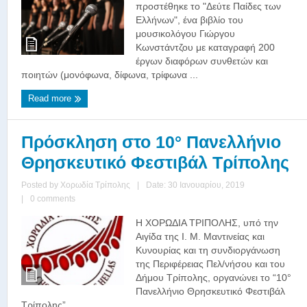
προστέθηκε το "Δεύτε Παίδες των
Ελλήνων", ένα βιβλίο του
μουσικολόγου Γιώργου
Κωνστάντζου με καταγραφή 200
έργων διαφόρων συνθετών και
ποιητών (μονόφωνα, δίφωνα, τρίφωνα ...
Read more
Πρόσκληση στο 10° Πανελλήνιο
Θρησκευτικό Φεστιβάλ Τρίπολης
Posted by
Χορωδία Τρίπολης
|
Date: 30 Ιανουαρίου, 2019
|
0 comments
Η ΧΟΡΩΔΙΑ ΤΡΙΠΟΛΗΣ, υπό την
Αιγίδα της Ι. Μ. Μαντινείας και
Κυνουρίας και τη συνδιοργάνωση
της Περιφέρειας Πελ/νήσου και του
Δήμου Τρίπολης, οργανώνει το “10°
Πανελλήνιο Θρησκευτικό Φεστιβάλ
Τρίπολης” ...